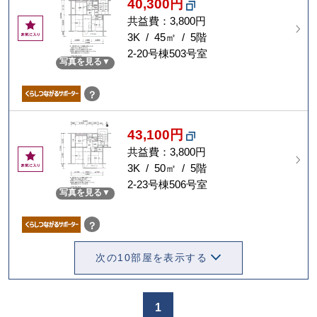
40,300円
共益費：3,800円
お
気
3K / 45㎡ / 5階
に
2-20号棟503号室
写真を見る
入
り
？
43,100円
共益費：3,800円
お
気
3K / 50㎡ / 5階
に
2-23号棟506号室
写真を見る
入
り
？
次の10部屋を表示する
1