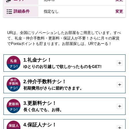
詳細条件
変更
指定なし
URは、全国にリノベーションしたお部屋をご用意しています。すべ
て、礼金・仲介手数料・更新料・保証人が不要！さらに月々の家賃
でPontaポイントも貯まります。お部屋探しは、URであーる！
1.礼金ナシ！
開
ゆとりのお引越しで欲しかったものをGET!
く
2.仲介手数料ナシ！
開
初期費用がさらに節約できます。
く
3.更新料ナシ！
開
長く住んでも、お得。
く
4.保証人ナシ！