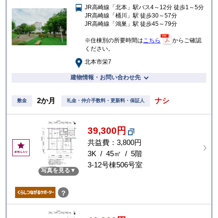
JR高崎線「北本」駅バス4～12分 徒歩1～5分
入
JR高崎線「桶川」駅 徒歩30～57分
り
JR高崎線「鴻巣」駅 徒歩45～79分
※住棟別の所要時間は
こちら
からご確認
ください。
北本市栄7
建物情報・お問い合わせ先
2か月
ナシ
敷金
礼金・仲介手数料・更新料・保証人
39,300円
共益費：3,800円
お
気
3K / 45㎡ / 5階
に
3-12号棟506号室
写真を見る
入
り
？