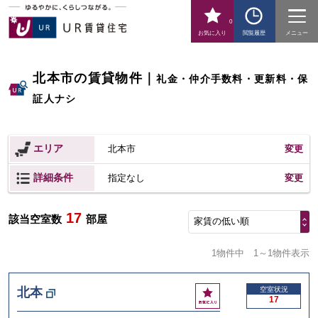
0
お気に入り
閲覧履歴
メニュー
北本市の賃貸物件
｜
礼金・仲介手数料・更新料・保
証人ナシ
エリア
北本市
変更
詳細条件
変更
指定なし
17
該当空室数
部屋
家賃の低い順
1物件中
1～1物件表示
お
北本
空室状況
17
気
に