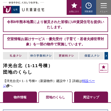
0
お気に入り
閲覧履歴
メニュー
令和8年熊本地震により被災された皆様にUR賃貸住宅を提供い
たします。
空室情報お届けサービス・優先受付（子育て・若者夫婦世帯対
象）を一部の物件で実施しています。
洋光台北（1-11号棟）
お
気
団地のくらし
に
入
【洋光台北<１-１号棟>（新築物件）建設中！】詳細は
特設ペー
り
ジ
へ
物件情報
団地のくらし
周辺マップ
ここからメインコンテンツになります。