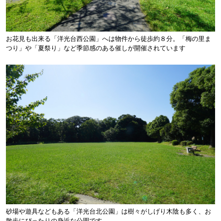
お花見も出来る「洋光台西公園」へは物件から徒歩約８分。「梅の里ま
つり」や「夏祭り」など季節感のある催しが開催されています
砂場や遊具などもある「洋光台北公園」は樹々がしげり木陰も多く、お
散歩にぴったりの身近な公園です