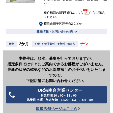
分
※住棟別の所要時間は
こちら
からご確認
ください。
横浜市磯子区洋光台2-1ほか
建物情報・お問い合わせ先
2か月
ナシ
敷金
礼金・仲介手数料・更新料・保証人
本物件は、順次、募集を行っておりますが、
指定条件ではすぐにご案内できるお部屋がございません。
最新の状況の確認などのお部屋探しのお手伝いをいたしま
すので、
下記店舗にお問い合わせください。
UR港南台営業センター
営業時間 10：00～18：00
電
休業日 水曜、年末年始（12/29～1/3）、5/3～5/5
話
取扱店舗ページはこちら
を