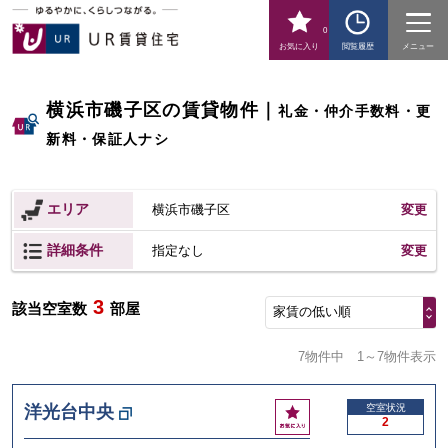
0
お気に入り
閲覧履歴
メニュー
横浜市磯子区の賃貸物件
｜
礼金・仲介手数料・更
新料・保証人ナシ
エリア
横浜市磯子区
変更
詳細条件
変更
指定なし
3
該当空室数
部屋
家賃の低い順
7物件中
1～7物件表示
お
洋光台中央
空室状況
2
気
に