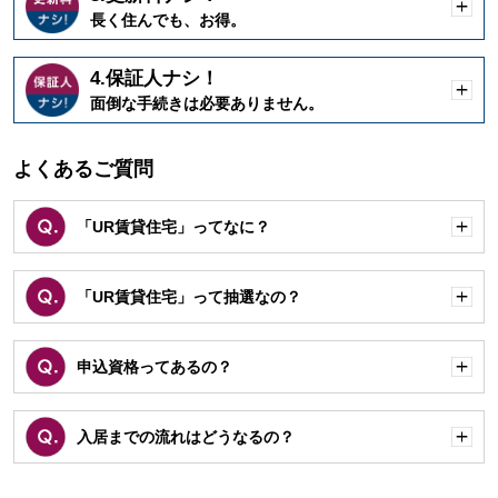
開
長く住んでも、お得。
く
4.保証人ナシ！
開
面倒な手続きは必要ありません。
く
よくあるご質問
「UR賃貸住宅」ってなに？
開
く
「UR賃貸住宅」って抽選なの？
開
く
申込資格ってあるの？
開
く
入居までの流れはどうなるの？
開
く