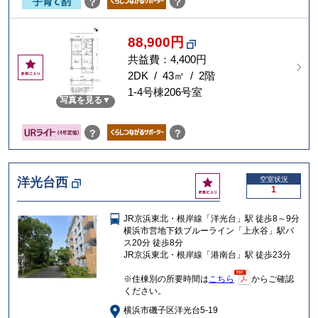
？
？
88,900円
共益費：4,400円
お
気
2DK / 43㎡ / 2階
に
1-4号棟206号室
写真を見る
入
り
？
？
お
洋光台西
空室状況
1
気
に
JR京浜東北・根岸線「洋光台」駅 徒歩8～9分
入
横浜市営地下鉄ブルーライン「上永谷」駅バ
り
ス20分 徒歩8分
JR京浜東北・根岸線「港南台」駅 徒歩23分
※住棟別の所要時間は
こちら
からご確認
ください。
横浜市磯子区洋光台5-19