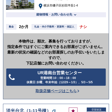
横浜市磯子区杉田坪呑1-4
建物情報・お問い合わせ先
2か月
ナシ
敷金
礼金・仲介手数料・更新料・保証人
本物件は、順次、募集を行っておりますが、
指定条件ではすぐにご案内できるお部屋がございません。
最新の状況の確認などのお部屋探しのお手伝いをいたしま
すので、
下記店舗にお問い合わせください。
UR港南台営業センター
営業時間 10：00～18：00
電
休業日 水曜、年末年始（12/29～1/3）、5/3～5/5
話
取扱店舗ページはこちら
を
か
け
お
洋光台北（1-11号棟）
空室状況
る