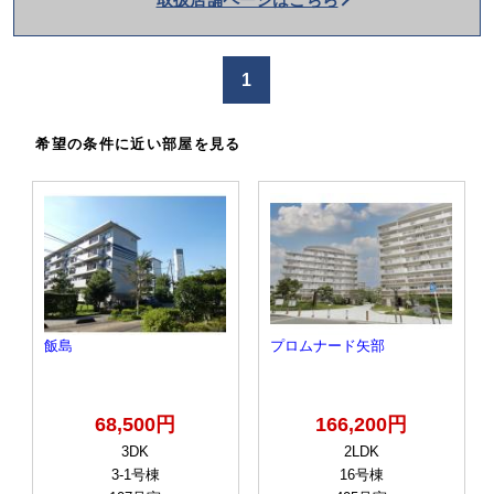
を
か
け
1
る
希望の条件に近い部屋を見る
飯島
プロムナード矢部
68,500円
166,200円
3DK
2LDK
3-1号棟
16号棟