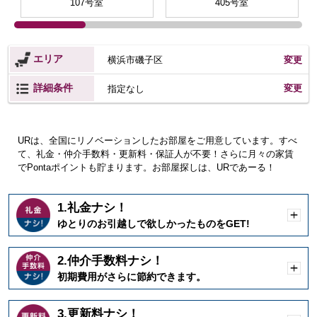
107号室
405号室
エリア
横浜市磯子区
変更
詳細条件
変更
指定なし
URは、全国にリノベーションしたお部屋をご用意しています。すべ
て、礼金・仲介手数料・更新料・保証人が不要！さらに月々の家賃
でPontaポイントも貯まります。お部屋探しは、URであーる！
1.礼金ナシ！
開
ゆとりのお引越しで欲しかったものをGET!
く
2.仲介手数料ナシ！
開
初期費用がさらに節約できます。
く
3.更新料ナシ！