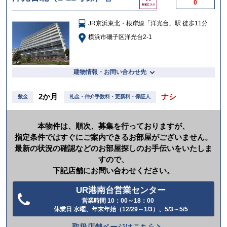
0
気
に
JR京浜東北・根岸線「洋光台」駅 徒歩11分
入
り
横浜市磯子区洋光台2-1
建物情報・お問い合わせ先
2か月
ナシ
敷金
礼金・仲介手数料・更新料・保証人
本物件は、順次、募集を行っておりますが、
指定条件ではすぐにご案内できるお部屋がございません。
最新の状況の確認などのお部屋探しのお手伝いをいたしま
すので、
下記店舗にお問い合わせください。
UR港南台営業センター
営業時間 10：00～18：00
電
休業日 水曜、年末年始（12/29～1/3）、5/3～5/5
話
取扱店舗ページはこちら