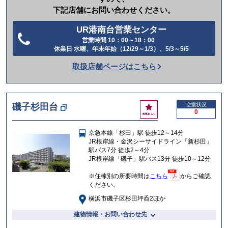
下記店舗にお問い合わせください。
UR港南台営業センター
営業時間 10：00～18：00
電
休業日 水曜、年末年始（12/29～1/3）、5/3～5/5
話
取扱店舗ページはこちら
を
か
け
お
磯子杉田台
空室状況
る
0
気
に
京急本線「杉田」駅 徒歩12～14分
入
JR根岸線・金沢シーサイドライン「新杉田」
り
駅バス7分 徒歩2～4分
JR根岸線「磯子」駅バス13分 徒歩10～12分
※住棟別の所要時間は
こちら
からご確認
ください。
横浜市磯子区杉田坪呑2ほか
建物情報・お問い合わせ先