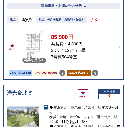
建物情報・お問い合わせ先
2か月
ナシ
敷金
礼金・仲介手数料・更新料・保証人
85,900円
共益費：4,800円
お
気
3DK / 52㎡ / 5階
に
7号棟504号室
写真を見る
入
り
？
？
お
洋光台北
空室状況
0
気
に
JR京浜東北・根岸線「洋光台」駅 徒歩8～14
入
分
り
横浜市営地下鉄ブルーライン「港南中央」駅
バス9～11分 徒歩1～6分
JR京浜東北・根岸線「港南台」駅 徒歩24～35