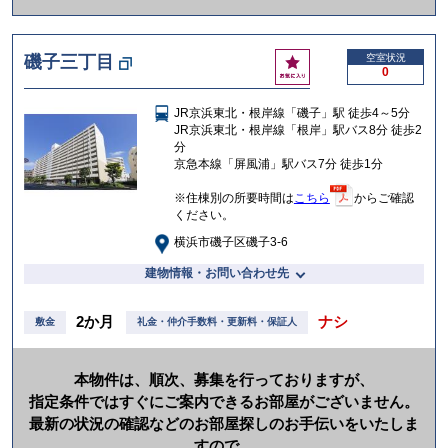
か
け
お
磯子三丁目
空室状況
る
0
気
に
JR京浜東北・根岸線「磯子」駅 徒歩4～5分
入
JR京浜東北・根岸線「根岸」駅バス8分 徒歩2
り
分
京急本線「屏風浦」駅バス7分 徒歩1分
※住棟別の所要時間は
こちら
からご確認
ください。
横浜市磯子区磯子3-6
建物情報・お問い合わせ先
2か月
ナシ
敷金
礼金・仲介手数料・更新料・保証人
本物件は、順次、募集を行っておりますが、
指定条件ではすぐにご案内できるお部屋がございません。
最新の状況の確認などのお部屋探しのお手伝いをいたしま
すので、