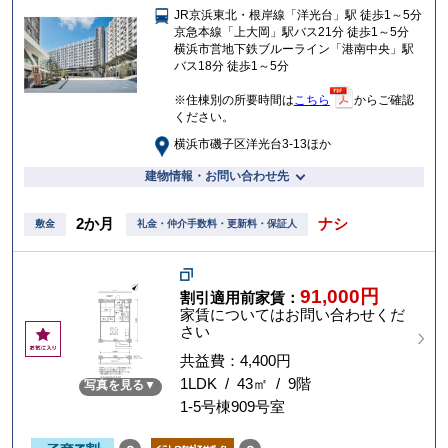
JR京浜東北・根岸線「洋光台」駅 徒歩1～5分
入
京急本線「上大岡」駅バス21分 徒歩1～5分
り
横浜市営地下鉄ブルーライン「港南中央」駅
バス18分 徒歩1～5分
※住棟別の所要時間は
こちら
からご確認
ください。
横浜市磯子区洋光台3-13ほか
建物情報・お問い合わせ先
2か月
ナシ
敷金
礼金・仲介手数料・更新料・保証人
91,000円
割引適用前家賃：
家賃についてはお問い合わせくだ
さい
お
気
共益費：4,400円
に
1LDK / 43㎡ / 9階
写真を見る
入
1-5号棟909号室
り