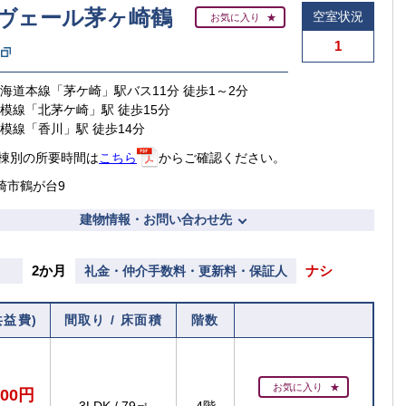
ヴェール茅ヶ崎鶴
空室状況
お気に入り
1
東海道本線「茅ケ崎」駅バス11分 徒歩1～2分
相模線「北茅ケ崎」駅 徒歩15分
相模線「香川」駅 徒歩14分
棟別の所要時間は
こちら
からご確認ください。
崎市鶴が台9
建物情報・お問い合わせ先
2か月
ナシ
礼金・仲介手数料・更新料・保証人
共益費)
間取り / 床面積
階数
お気に入り
000円