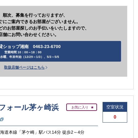
、順次、募集を行っておりますが、
ぐにご案内できるお部屋がございません。
どのお部屋探しのお手伝いをいたしますので、
店舗にお問い合わせください。
貸ショップ湘南 0463-23-6700
営業時間 10：00～18：00
水曜、年末年始（12/29～1/3）、5/3～5/5
取扱店舗ページはこちら
フォール茅ヶ崎浜
空室状況
お気に入り
0
東海道本線「茅ケ崎」駅バス14分 徒歩2～4分