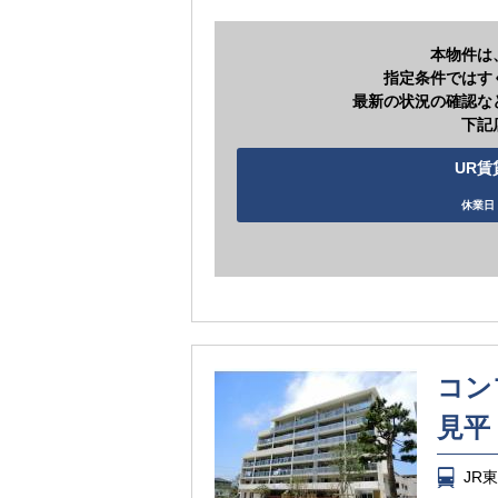
本物件は
指定条件ではす
最新の状況の確認な
下記
UR賃
休業日 
コン
見平
JR