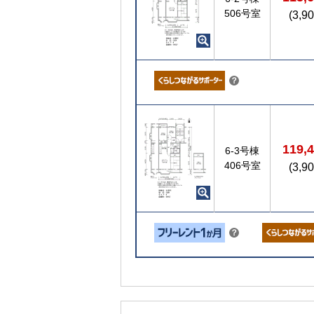
506号室
(3,9
こちら
？
119,
6-3号棟
406号室
(3,9
こちら
？
ヒ
ン
ト