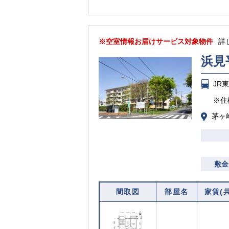
※空室情報お届けサービス対象物件
詳
浜見
JR
※住
茅ヶ
敷金
間取図
部屋名
家賃(