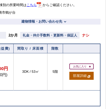
棟別の所要時間は
こちら
からご確認ください。
崎市鶴が台
建物情報・お問い合わせ先
2か月
ナシ
礼金・仲介手数料・更新料・保証人
共益費)
間取り / 床面積
階数
お気に入り
400円
3DK
/
53㎡
5階
00円)
部屋詳細