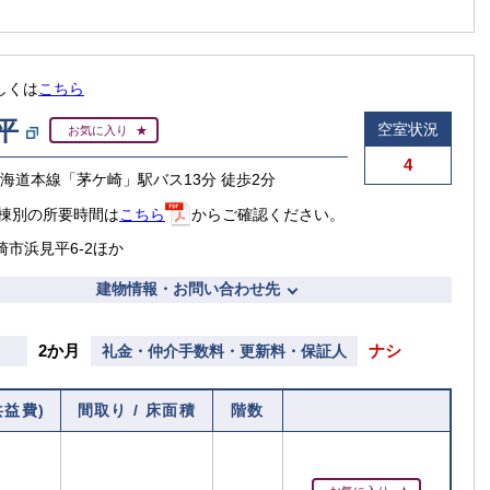
しくは
こちら
平
空室状況
お気に入り
4
東海道本線「茅ケ崎」駅バス13分 徒歩2分
棟別の所要時間は
こちら
からご確認ください。
崎市浜見平6-2ほか
建物情報・お問い合わせ先
2か月
ナシ
礼金・仲介手数料・更新料・保証人
共益費)
間取り / 床面積
階数