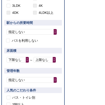
3LDK
4K
4DK
4LDK以上
駅からの所要時間
指定しない
バスを利用しない
床面積
下限なし
上限なし
～
管理年数
指定しない
人気のこだわり条件
バス・トイレ別
2階以上