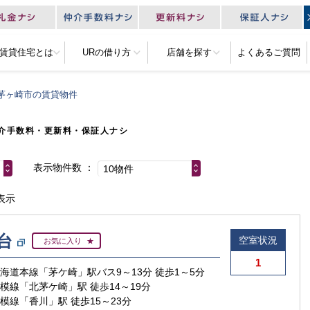
R賃貸住宅とは
URの借り方
店舗を探す
よくあるご質問
茅ヶ崎市の賃貸物件
介手数料・更新料・保証人ナシ
表示物件数
10物件
表示
台
空室状況
お気に入り
1
東海道本線「茅ケ崎」駅バス9～13分 徒歩1～5分
相模線「北茅ケ崎」駅 徒歩14～19分
相模線「香川」駅 徒歩15～23分