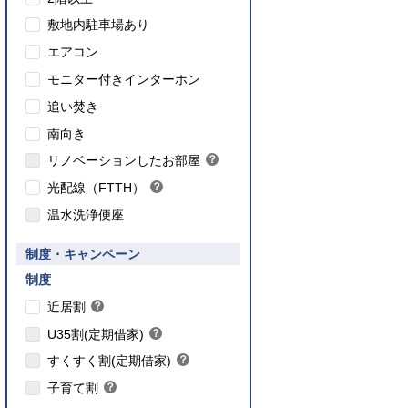
敷地内駐車場あり
エアコン
モニター付きインターホン
追い焚き
こちら
南向き
のインターネット対応について
リノベーションしたお部屋
？
ヒ
光配線（FTTH）
？
ン
ヒ
ト
温水洗浄便座
ン
ト
要件あり】35歳以下の方限定
制度・キャンペーン
ご入居要件あり】満18歳未満のお子様を
】子育て世帯や新婚世帯
養、もしくはご妊娠されている方限定
こちら
制度
こちら
近居割
？
ヒ
こちら
U35割(定期借家)
？
ン
ヒ
こちら
ト
すくすく割(定期借家)
？
ン
ヒ
こちら
ト
子育て割
？
ン
ヒ