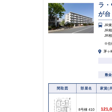
ラ・
が台
JR
JR
JR
※住
茅ヶ
敷金
間取図
部屋名
家賃(
121,
8号棟
410