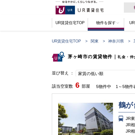
UR賃貸住宅TOP
物件を探す
U
UR賃貸住宅TOP
関東
神奈川県
茅ヶ崎市の賃貸物件
｜
礼金・仲
並び替え
家賃の低い順
6
該当空室数
部屋
5物件中
1～5物件
鶴が
JR
JR
JR