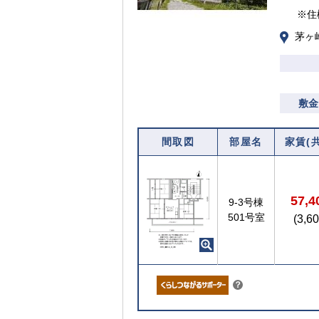
※住
茅ヶ
敷金
間取図
部屋名
家賃(
57,
9-3号棟
501号室
(3,6
こちら
？