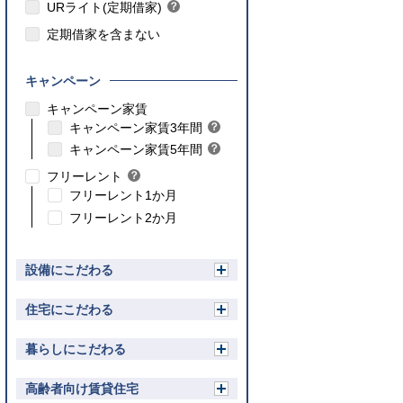
ト
URライト(定期借家)
？
ン
ヒ
ト
定期借家を含まない
ン
ト
キャンペーン
こちら
キャンペーン家賃
こちら
キャンペーン家賃3年間
？
ヒ
こちら
キャンペーン家賃5年間
？
ン
ヒ
フリーレント
？
ト
ン
ヒ
フリーレント1か月
ト
ン
フリーレント2か月
ト
設備にこだわる
開
く
住宅にこだわる
開
く
暮らしにこだわる
開
く
高齢者向け賃貸住宅