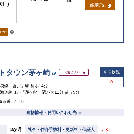
3LDK
/
79㎡
4階
00円)
部屋詳細
こちら
？
トタウン茅ヶ崎
空室状況
お気に入り
0
相模線「香川」駅 徒歩14分
東海道線ほか「茅ケ崎」駅バス11分 徒歩5分
市香川1-10
建物情報・お問い合わせ先
2か月
ナシ
礼金・仲介手数料・更新料・保証人