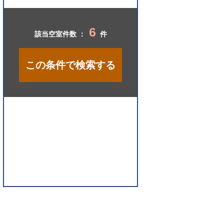
開
く
6
該当空室件数 ：
件
この条件で検索する