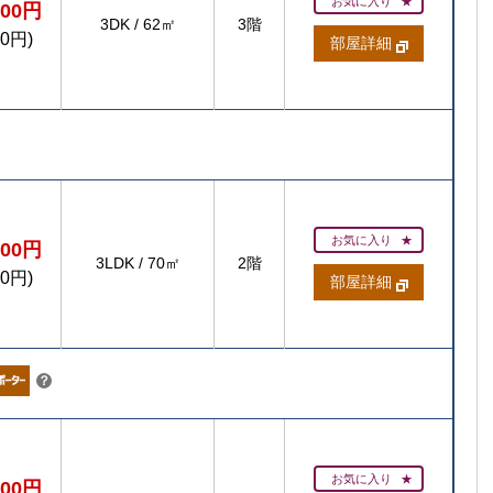
お気に入り
000円
3DK
/
62㎡
3階
00円)
部屋詳細
賃貸住宅
お気に入り
200円
3LDK
/
70㎡
2階
00円)
部屋詳細
【ご入居
【
【ご入居要件あり
扶
こちら
の方限定
？
お気に入り
600円