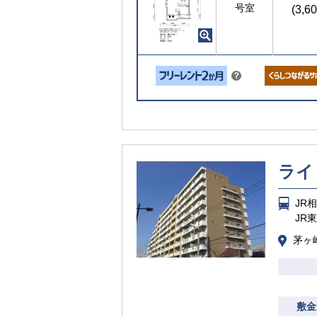
号室
(3,6
こちら
？
ヒ
ン
ト
ライ
JR
JR
茅ヶ崎
敷金