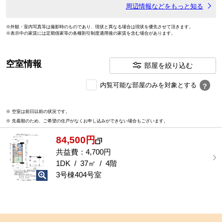
周辺情報などをもっと知る
※外観・室内写真等は撮影時のものであり、現状と異なる場合は現状を優先させて頂きます。
※表示中の家賃には定期借家等の各種割引制度適用後の家賃を含む場合があります。
空室情報
部屋を絞り込む
内
内覧可能な部屋のみを対象とする
？
覧
可
※ 空室は前日以前の状況です。
能
※ 先着順のため、ご希望の住戸がなくお申し込みができない場合もございます。
な
部
84,500円
屋
を
共益費：4,700円
選
1DK / 37㎡ / 4階
択
3号棟404号室
す
る