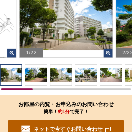
1/22
2/2
画
画
像
像
を
を
ク
ク
リ
リ
ッ
ッ
ク
ク
す
す
お部屋の内覧・お申込みのお問い合わせ
る
る
簡単！
約1分
で完了！
と、
と、
拡
拡
大
大
ネットで今すぐお問い合わせ
さ
さ