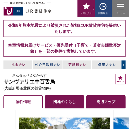
0
お気に入り
閲覧履歴
メニュー
令和8年熊本地震により被災された皆様にUR賃貸住宅を提供い
たします。
空室情報お届けサービス・優先受付（子育て・若者夫婦世帯対
象）を一部の物件で実施しています。
さんゔぁりえなかもず
お
サンヴァリエ中百舌鳥
気
に
(大阪府堺市北区の賃貸物件)
入
り
物件情報
団地のくらし
周辺マップ