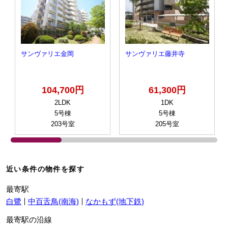
サンヴァリエ金岡
サンヴァリエ藤井寺
104,700円
61,300円
2LDK
1DK
5号棟
5号棟
203号室
205号室
近い条件の物件を探す
最寄駅
白鷺
中百舌鳥(南海)
なかもず(地下鉄)
最寄駅の沿線