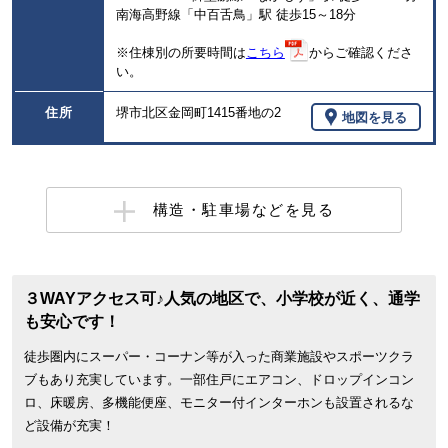
南海高野線「中百舌鳥」駅 徒歩15～18分
※住棟別の所要時間は
こちら
からご確認くださ
い。
住所
堺市北区金岡町1415番地の2
地図を見る
構造・駐車場などを見る
３WAYアクセス可♪人気の地区で、小学校が近く、通学
も安心です！
徒歩圏内にスーパー・コーナン等が入った商業施設やスポーツクラ
ブもあり充実しています。一部住戸にエアコン、ドロップインコン
ロ、床暖房、多機能便座、モニター付インターホンも設置されるな
ど設備が充実！