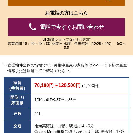
れ
れ
た
た
お電話の方はこちら
画
画
像
像
電話で今すぐお問い合わせ
を
を
ご
ご
覧
覧
UR賃貸ショップなかもず駅前
営業時間 10：00～18：00 休業日 水曜、年末年始（12/29～1/3）、5/3～
い
い
5/5
た
た
だ
だ
け
け
※管理物件全体の情報です。募集中空家の家賃等は本ページ下部の空室
ま
ま
情報または店舗にてご確認ください。
す。
す。
家賃
70,100円～128,500円
(4,700円)
(共益費)
間取り/
1DK～4LDK/37㎡～85㎡
床面積
戸数
441
交通
南海高野線「白鷺」駅 徒歩4～6分
Osaka Metro御堂筋線「なかもず」駅 徒歩14～17分