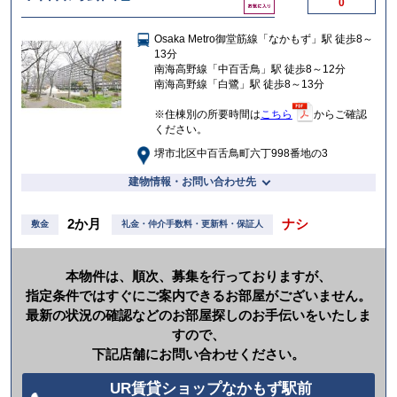
0
気
に
Osaka Metro御堂筋線「なかもず」駅 徒歩8～
入
13分
り
南海高野線「中百舌鳥」駅 徒歩8～12分
南海高野線「白鷺」駅 徒歩8～13分
※住棟別の所要時間は
こちら
からご確認
ください。
堺市北区中百舌鳥町六丁998番地の3
建物情報・お問い合わせ先
2か月
ナシ
敷金
礼金・仲介手数料・更新料・保証人
本物件は、順次、募集を行っておりますが、
指定条件ではすぐにご案内できるお部屋がございません。
最新の状況の確認などのお部屋探しのお手伝いをいたしま
すので、
下記店舗にお問い合わせください。
UR賃貸ショップなかもず駅前