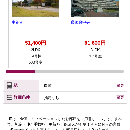
南花台
藤沢台中央
51,400円
81,600円
2LDK
3LDK
19号棟
303号室
503号室
駅
白鷺
変更
詳細条件
変更
指定なし
URは、全国にリノベーションしたお部屋をご用意しています。すべ
て、礼金・仲介手数料・更新料・保証人が不要！さらに月々の家賃
でPontaポイントも貯まります。お部屋探しは、URであーる！