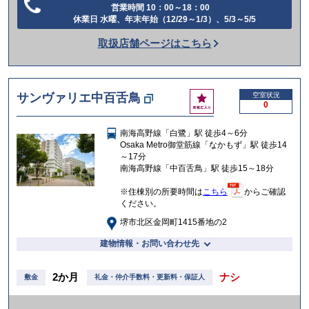
営業時間 10：00～18：00
電
休業日 水曜、年末年始（12/29～1/3）、5/3～5/5
話
取扱店舗ページはこちら
を
か
け
お
サンヴァリエ中百舌鳥
空室状況
る
0
気
に
南海高野線「白鷺」駅 徒歩4～6分
入
Osaka Metro御堂筋線「なかもず」駅 徒歩14
り
～17分
南海高野線「中百舌鳥」駅 徒歩15～18分
※住棟別の所要時間は
こちら
からご確認
ください。
堺市北区金岡町1415番地の2
建物情報・お問い合わせ先
2か月
ナシ
敷金
礼金・仲介手数料・更新料・保証人