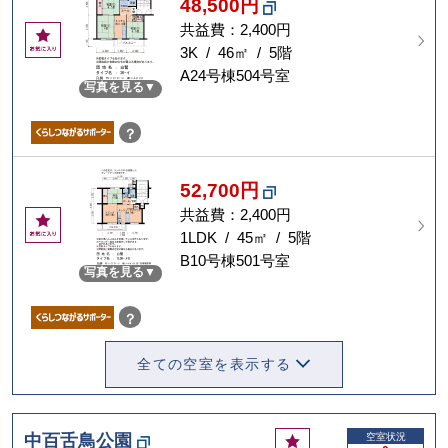
48,500円
共益費：2,400円
お
気
3K / 46㎡ / 5階
に
A24号棟504号室
写真を見る
入
り
？
52,700円
共益費：2,400円
お
気
1LDK / 45㎡ / 5階
に
B10号棟501号室
写真を見る
入
り
？
全ての空室を表示する
お
中百舌鳥公園
空室状況