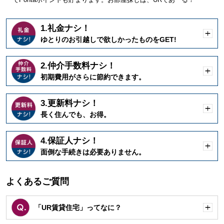
1.礼金ナシ！
開
ゆとりのお引越しで欲しかったものをGET!
く
2.仲介手数料ナシ！
開
初期費用がさらに節約できます。
く
3.更新料ナシ！
開
長く住んでも、お得。
く
4.保証人ナシ！
開
面倒な手続きは必要ありません。
く
よくあるご質問
「UR賃貸住宅」ってなに？
開
く