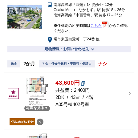
南海高野線「白鷺」駅 徒歩4～12分
入
Osaka Metro「なかもず」駅 徒歩18～26分
り
南海高野線「中百舌鳥」駅 徒歩17～25分
※住棟別の所要時間は
こちら
からご確認
ください。
堺市東区白鷺町一丁24番 他
建物情報・お問い合わせ先
2か月
ナシ
敷金
礼金・仲介手数料・更新料・保証人
43,600円
共益費：2,400円
お
気
2DK / 43㎡ / 4階
に
A05号棟402号室
写真を見る
入
り
？