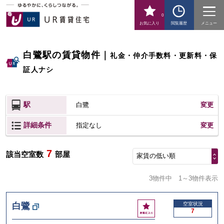
0
お気に入り
閲覧履歴
メニュー
白鷺駅の賃貸物件
｜
礼金・仲介手数料・更新料・保
証人ナシ
駅
白鷺
変更
詳細条件
変更
指定なし
7
該当空室数
部屋
家賃の低い順
3物件中
1～3物件表示
お
白鷺
空室状況
7
気
に