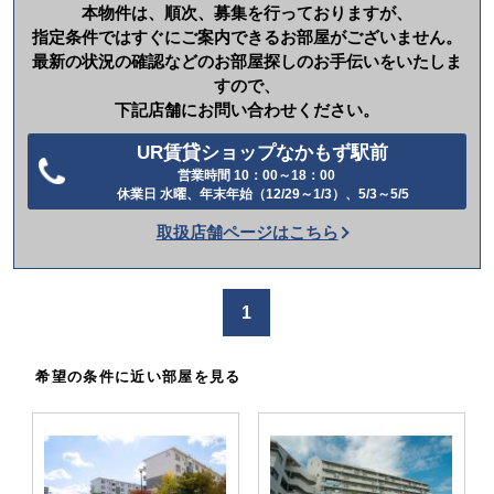
本物件は、順次、募集を行っておりますが、
指定条件ではすぐにご案内できるお部屋がございません。
最新の状況の確認などのお部屋探しのお手伝いをいたしま
すので、
下記店舗にお問い合わせください。
UR賃貸ショップなかもず駅前
営業時間 10：00～18：00
電
休業日 水曜、年末年始（12/29～1/3）、5/3～5/5
話
取扱店舗ページはこちら
を
か
け
1
る
希望の条件に近い部屋を見る