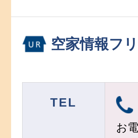
空家情報フ
TEL
お