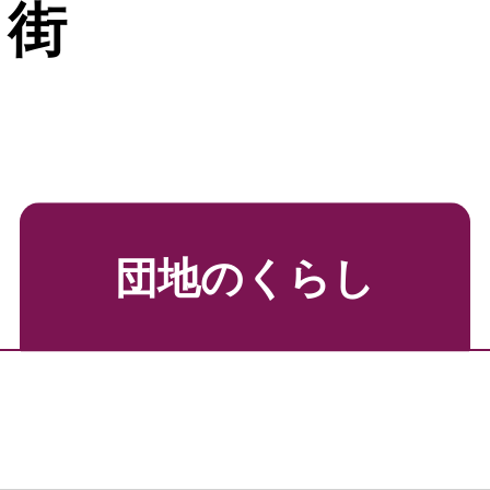
き街
団地のくらし