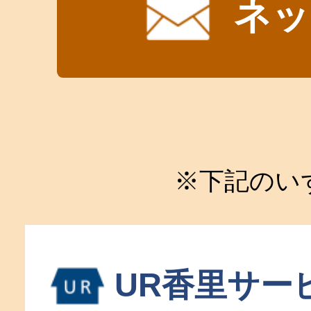
ネッ
※下記のい
UR香里サー