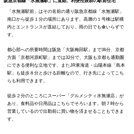
阪急京都線「水無瀬駅」に直結、利便性抜群の駅前住宅
「水無瀬駅前」はその名前の通り阪急京都線「水無瀬駅」
南口から徒歩１分の場所にあります。高層の１号棟は駅構
内とエントランスが直結しており、雨の日でも傘いらずで
す。
都心部への所要時間は阪急「大阪梅田駅」まで36分、京都
方面「京都河原町駅」までは32分で、大阪も京都も通勤圏
にできる便利な立地です。またJR東海道・山陽本線「島本
駅」も徒歩８分と歩ける距離なので、行き先によってこち
らも利用できます。
徒歩２分のところにスーパー「グルメシティ水無瀬店」が
あり、食料品や日用品はこちらでそろいます。朝７時から
営業しているので出勤前に買い物を済ませることもできま
す。