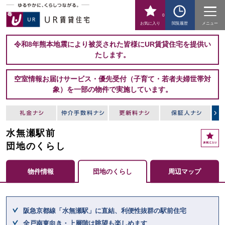
0
お気に入り
閲覧履歴
メニュー
令和8年熊本地震により被災された皆様にUR賃貸住宅を提供い
たします。
空室情報お届けサービス・優先受付（子育て・若者夫婦世帯対
象）を一部の物件で実施しています。
水無瀬駅前
お
気
団地のくらし
に
入
物件情報
団地のくらし
周辺マップ
り
ここからメインコンテンツになります。
阪急京都線「水無瀬駅」に直結、利便性抜群の駅前住宅
全戸南東向き・上層階は眺望も楽しめます