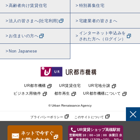
高齢者向け賃貸住宅
特別募集住宅
法人の皆さまへ(社宅利用)
宅建業者の皆さまへ
インターネット申込みを
お住まいの方へ
された方へ（ログイン）
Non Japanese
UR都市機構
UR賃貸住宅
UR宅地分譲
ビジネス用物件
都市再生
UR都市機構について
© Urban Renaissance Agency
プライバシーポリシー
このサイトについて
UR賃貸ショップ高槻駅前
ネットで今すぐ
営業時間 10：00～18：00 休業日 水
お問い合わせ
曜、年末年始（12/29～1/3）、5/3～