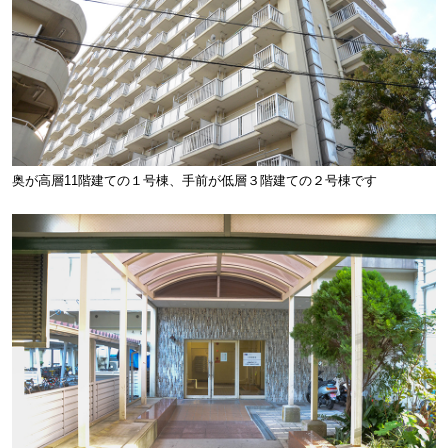
奥が高層11階建ての１号棟、手前が低層３階建ての２号棟です