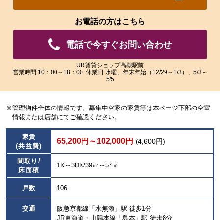
れ
れ
た
た
お電話の方はこちら
画
画
像
像
電話で今すぐお問い合わせ
を
を
ご
ご
覧
覧
UR賃貸ショップ高槻駅前
営業時間 10：00～18：00 休業日 水曜、年末年始（12/29～1/3）、5/3～
い
い
5/5
た
た
だ
だ
け
け
※管理物件全体の情報です。募集中空家の家賃等は本ページ下部の空室
ま
ま
情報または店舗にてご確認ください。
す。
す。
家賃
65,200円～102,000円
(4,600円)
(共益費)
間取り/
1K～3DK/39㎡～57㎡
床面積
戸数
106
交通
阪急京都線「水無瀬」駅 徒歩1分
JR東海道・山陽本線「島本」駅 徒歩8分