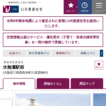
0
お気に入り
閲覧履歴
メニュー
令和8年熊本地震により被災された皆様にUR賃貸住宅を提供い
たします。
空室情報お届けサービス・優先受付（子育て・若者夫婦世帯対
象）を一部の物件で実施しています。
みなせえきまえ
お
水無瀬駅前
気
に
(大阪府三島郡島本町の賃貸物件)
入
り
物件情報
団地のくらし
周辺マップ