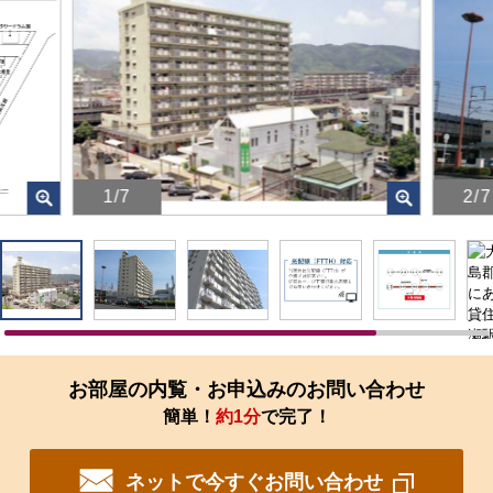
1/7
2/7
画
画
像
像
を
を
ク
ク
リ
リ
ッ
ッ
ク
ク
す
す
お部屋の内覧・お申込みのお問い合わせ
る
る
簡単！
約1分
で完了！
と、
と、
拡
拡
大
大
ネットで今すぐお問い合わせ
さ
さ