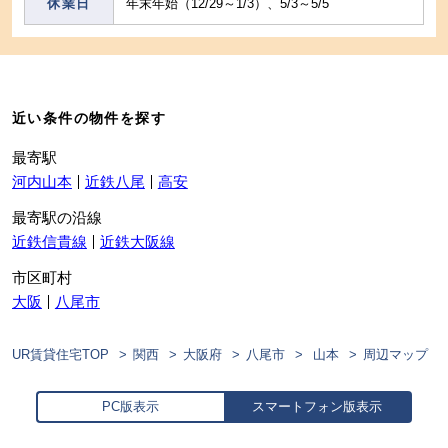
休業日
年末年始（12/29～1/3）、5/3～5/5
近い条件の物件を探す
最寄駅
河内山本
近鉄八尾
高安
最寄駅の沿線
近鉄信貴線
近鉄大阪線
市区町村
大阪
八尾市
UR賃貸住宅TOP
関西
大阪府
八尾市
山本
周辺マップ
PC版表示
スマートフォン版表示