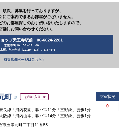
、順次、募集を行っておりますが、
ぐにご案内できるお部屋がございません。
どのお部屋探しのお手伝いをいたしますので、
店舗にお問い合わせください。
ョップ天王寺駅前 06-6624-2281
営業時間 10：00～18：00
水曜、年末年始（12/29～1/3）、5/3～5/5
取扱店舗ページはこちら
賃貸住宅
元町
空室状況
お気に入り
【ご入居
0
【
奈良線「河内花園」駅バス11分「三野郷」徒歩1分
【ご入居要件あり
扶
大阪線「河内山本」駅バス14分「三野郷」徒歩1分
の方限定
阪市玉串元町二丁目11番53