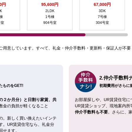
00円
95,600円
67,000円
K
2LDK
3DK
号棟
1号棟
7号棟
号室
904号室
304号室
ご用意しています。すべて、礼金・仲介手数料・更新料・保証人が不要！
2.仲介手数料
ものをGET!
初期費用がさらに
の２か月分）と日割り家賃、共
お部屋探しや、UR賃貸住宅に
敷金の負担が軽くなること
UR賃貸ショップ、現地案内所
仲介手数料も不要
。さらに、
の。新しく買い換えたいインテ
す。UR賃貸住宅なら、礼金分
回せます。