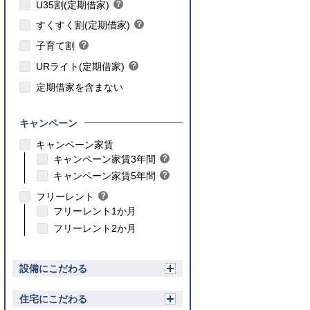
こちら
U35割(定期借家)
？
ン
ヒ
こちら
ト
すくすく割(定期借家)
？
ン
ヒ
こちら
ト
子育て割
？
ン
ヒ
ト
URライト(定期借家)
？
ン
ヒ
ト
定期借家を含まない
ン
ト
キャンペーン
こちら
キャンペーン家賃
こちら
キャンペーン家賃3年間
？
ヒ
こちら
キャンペーン家賃5年間
？
ン
ヒ
フリーレント
？
ト
ン
ヒ
フリーレント1か月
ト
ン
フリーレント2か月
ト
設備にこだわる
開
く
住宅にこだわる