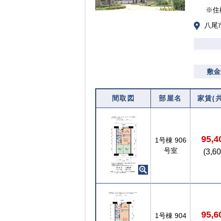
※住
八尾
敷金
間取図
部屋名
家賃(
95,
1号棟
906
号室
(3,6
95,
1号棟
904