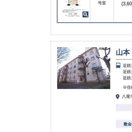
号室
(3,6
山本
近鉄
近鉄
近鉄
※住
八尾
敷金