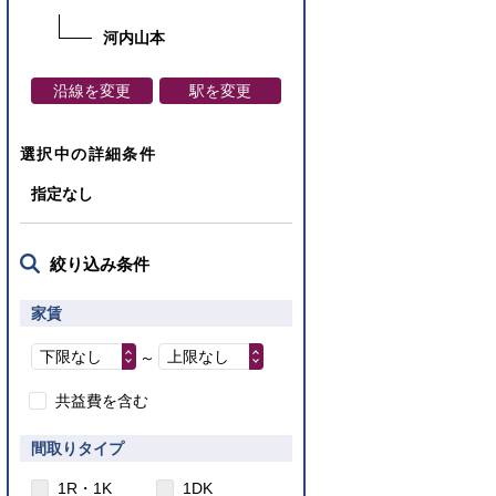
河内山本
沿線を変更
駅を変更
選択中の詳細条件
指定なし
絞り込み条件
家賃
下限なし
上限なし
～
共益費を含む
間取りタイプ
1R・1K
1DK