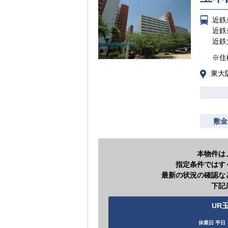
近鉄
近鉄
近鉄
※住
東大
敷金
本物件は
指定条件ではす
最新の状況の確認な
下記
UR玉
休業日 平日（