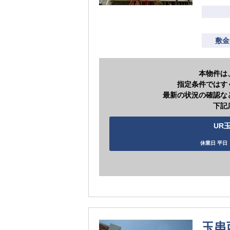
敷金
本物件は
指定条件ではす
最新の状況の確認な
下記
UR玉
休業日 平日（
玉串