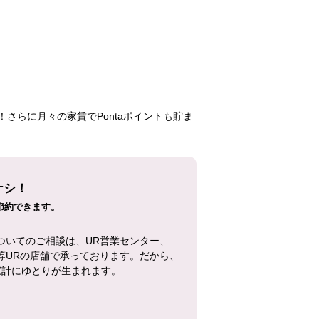
66,300円
2LDK
602号室
さらに月々の家賃でPontaポイントも貯ま
ナシ！
節約できます。
ついてのご相談は、UR営業センター、
等URの店舗で承っております。だから、
家計にゆとりが生まれます。