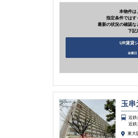
本物件は
指定条件ではす
最新の状況の確認な
下記
UR賃貸シ
休業日 
玉串
近鉄
近鉄
東大