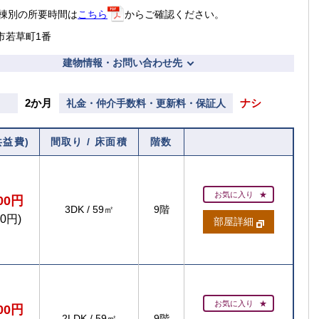
棟別の所要時間は
こちら
からご確認ください。
市若草町1番
建物情報・お問い合わせ先
2か月
ナシ
礼金・仲介手数料・更新料・保証人
共益費)
間取り / 床面積
階数
お気に入り
400円
3DK
/
59㎡
9階
00円)
部屋詳細
お気に入り
600円
2LDK
/
59㎡
9階