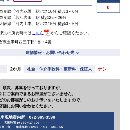
0
奈良線「河内花園」駅バス10分 徒歩3～6分
奈良線「若江岩田」駅 徒歩25～26分
大阪線「河内山本」駅バス15分 徒歩3～6分
棟別の所要時間は
こちら
からご確認ください。
阪市玉串町西三丁目1番・4番
建物情報・お問い合わせ先
2か月
ナシ
礼金・仲介手数料・更新料・保証人
、順次、募集を行っておりますが、
ぐにご案内できるお部屋がございません。
どのお部屋探しのお手伝いをいたしますので、
店舗にお問い合わせください。
串現地案内所 072-965-3596
営業時間 10：00～17：00
月～金）、年末年始（12/29～1/3）、5/3～5/5