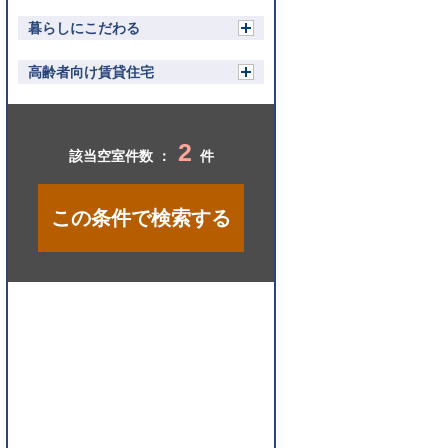
開
く
暮らしにこだわる
開
く
高齢者向け賃貸住宅
開
く
2
該当空室件数 ：
件
この条件で検索する