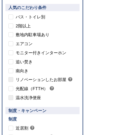
人気のこだわり条件
バス・トイレ別
2階以上
敷地内駐車場あり
エアコン
モニター付きインターホン
追い焚き
こちら
南向き
のインターネット対応について
リノベーションしたお部屋
？
ヒ
光配線（FTTH）
？
ン
ヒ
ト
温水洗浄便座
ン
ト
要件あり】35歳以下の方限定
制度・キャンペーン
ご入居要件あり】満18歳未満のお子様を
】子育て世帯や新婚世帯
養、もしくはご妊娠されている方限定
こちら
制度
こちら
近居割
？
ヒ