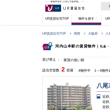
UR賃貸住宅TOP
物件を探す
U
UR賃貸住宅TOP
関西
大阪府
八
河内山本駅の賃貸物件
｜
礼金・
並び替え
家賃の低い順
2
該当空室数
部屋
4物件中
1～4物件
八尾
近鉄
近鉄
近鉄