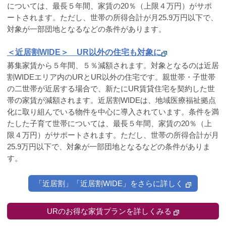
については、最長５年間、家賃の20％（上限４万円）がサポ
ートされます。ただし、世帯の所得合計が月25.9万円以下で、
対象が一部団地となるなどの条件があります。
＜近居割WIDE＞ UR以外の住宅も対象に
募集家賃から５年間、５％減額されます。対象となるのは近居
割WIDEエリア内のURとUR以外の住宅です。親世帯・子世帯
の二世帯が近居する場合で、新たにUR賃貸住宅を契約した世
帯の家賃が減額されます。近居割WIDEは、地域医療福祉拠点
化に取り組んでいる物件を中心に導入されています。条件を満
たした子育て世帯については、最長５年間、家賃の20％（上
限４万円）がサポートされます。ただし、世帯の所得合計が月
25.9万円以下で、対象が一部団地となるなどの条件がありま
す。
「近居割」「近居割WIDE」をさらに詳しく
URのお得な家賃プランを詳しくみる