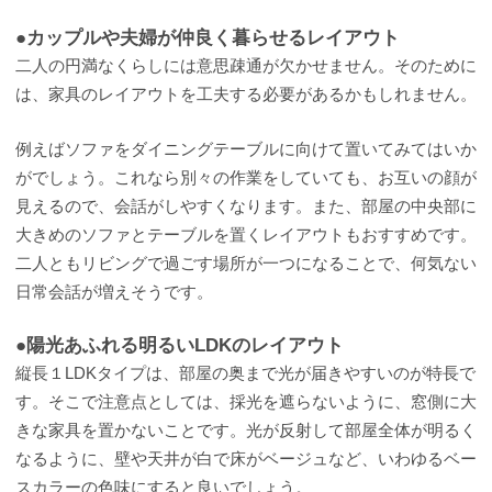
●カップルや夫婦が仲良く暮らせるレイアウト
二人の円満なくらしには意思疎通が欠かせません。そのために
は、家具のレイアウトを工夫する必要があるかもしれません。
例えばソファをダイニングテーブルに向けて置いてみてはいか
がでしょう。これなら別々の作業をしていても、お互いの顔が
見えるので、会話がしやすくなります。また、部屋の中央部に
大きめのソファとテーブルを置くレイアウトもおすすめです。
二人ともリビングで過ごす場所が一つになることで、何気ない
日常会話が増えそうです。
●陽光あふれる明るいLDKのレイアウト
縦長１LDKタイプは、部屋の奥まで光が届きやすいのが特長で
す。そこで注意点としては、採光を遮らないように、窓側に大
きな家具を置かないことです。光が反射して部屋全体が明るく
なるように、壁や天井が白で床がベージュなど、いわゆるベー
スカラーの色味にすると良いでしょう。