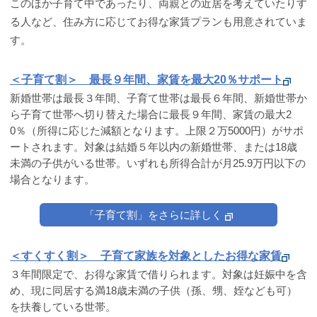
このほか子育て中であったり、両親との近居を考えていたりす
る人など、住み方に応じてお得な家賃プランも用意されていま
す。
＜子育て割＞ 最長９年間、家賃を最大20％サポート
新婚世帯は最長３年間、子育て世帯は最長６年間、新婚世帯か
ら子育て世帯へ切り替えた場合に最長９年間、家賃の最大2
0％（所得に応じた減額となります。上限２万5000円）がサポ
ートされます。対象は結婚５年以内の新婚世帯、または18歳
未満の子供がいる世帯。いずれも所得合計が月25.9万円以下の
場合となります。
「子育て割」をさらに詳しく
＜すくすく割＞ 子育て家族を対象としたお得な家賃
３年間限定で、お得な家賃で借りられます。対象は妊娠中を含
め、現に同居する満18歳未満の子供（孫、甥、姪なども可）
を扶養している世帯。