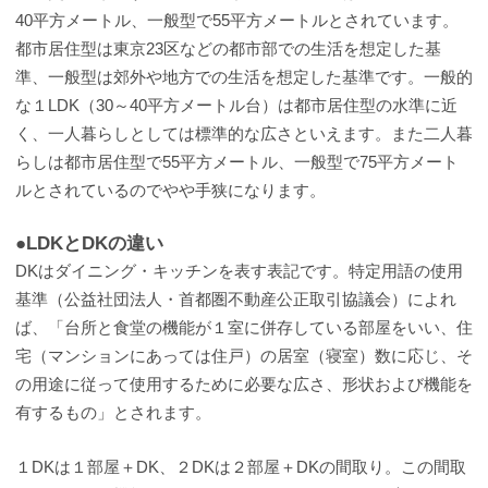
40平方メートル、一般型で55平方メートルとされています。
都市居住型は東京23区などの都市部での生活を想定した基
準、一般型は郊外や地方での生活を想定した基準です。一般的
な１LDK（30～40平方メートル台）は都市居住型の水準に近
く、一人暮らしとしては標準的な広さといえます。また二人暮
らしは都市居住型で55平方メートル、一般型で75平方メート
ルとされているのでやや手狭になります。
●LDKとDKの違い
DKはダイニング・キッチンを表す表記です。特定用語の使用
基準（公益社団法人・首都圏不動産公正取引協議会）によれ
ば、「台所と食堂の機能が１室に併存している部屋をいい、住
宅（マンションにあっては住戸）の居室（寝室）数に応じ、そ
の用途に従って使用するために必要な広さ、形状および機能を
有するもの」とされます。
１DKは１部屋＋DK、２DKは２部屋＋DKの間取り。この間取