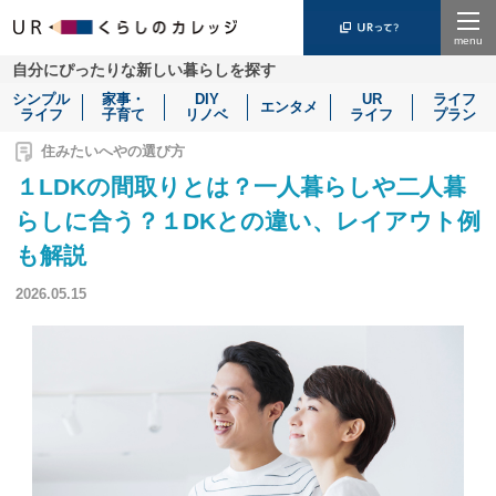
Menu
自分にぴったりな新しい暮らしを探す
シンプル
家事・
DIY
UR
ライフ
エンタメ
ライフ
子育て
リノベ
ライフ
プラン
住みたいへやの選び方
１LDKの間取りとは？一人暮らしや二人暮
らしに合う？１DKとの違い、レイアウト例
も解説
2026.05.15