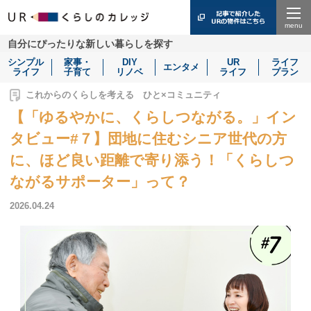
Menu
自分にぴったりな新しい暮らしを探す
シンプル
家事・
DIY
UR
ライフ
エンタメ
ライフ
子育て
リノベ
ライフ
プラン
これからのくらしを考える ひと×コミュニティ
【「ゆるやかに、くらしつながる。」イン
タビュー#７】団地に住むシニア世代の方
に、ほど良い距離で寄り添う！「くらしつ
ながるサポーター」って？
2026.04.24