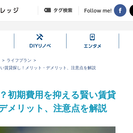
DIY
エ
リ
ン
ノ
タ
ジ
ライフプラン
ベ
メ
賢い賃貸探し！メリット・デメリット、注意点を解説
？初期費用を抑える賢い賃貸
デメリット、注意点を解説