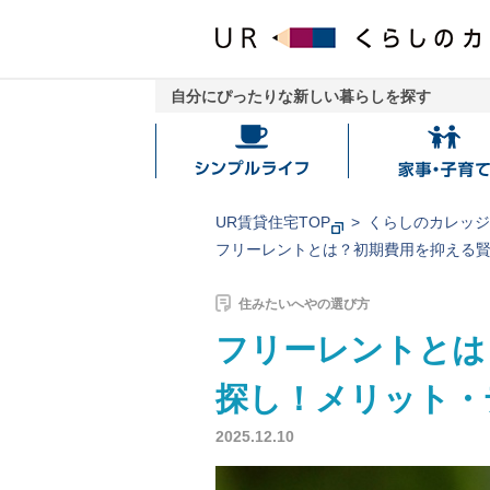
自分にぴったりな新しい暮らしを探す
シ
家
ン
事・
プ
子
UR賃貸住宅TOP
くらしのカレッ
ル
育
フリーレントとは？初期費用を抑える
ラ
て
イ
住みたいへやの選び方
フ
フリーレントとは
探し！メリット・
2025.12.10