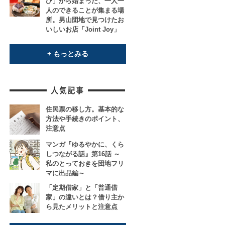
び」から始まった、一人一
人のできることが集まる場
所。男山団地で見つけたお
いしいお店「Joint Joy」
+ もっとみる
住民票の移し方。基本的な
方法や手続きのポイント、
注意点
マンガ『ゆるやかに、くら
しつながる話』第16話 ～
私のとっておきを団地フリ
マに出品編～
「定期借家」と「普通借
家」の違いとは？借り主か
ら見たメリットと注意点