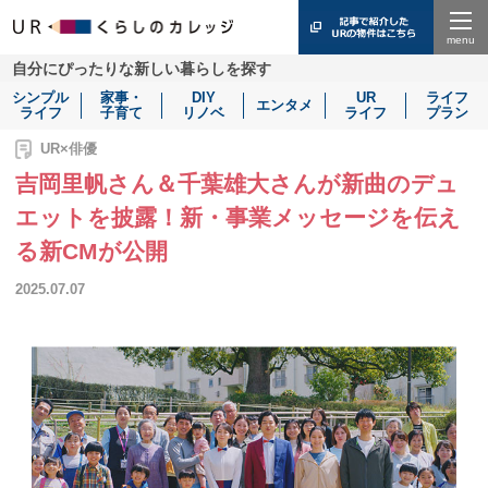
Menu
自分にぴったりな新しい暮らしを探す
シンプル
家事・
DIY
UR
ライフ
エンタメ
ライフ
子育て
リノベ
ライフ
プラン
UR×俳優
吉岡里帆さん＆千葉雄大さんが新曲のデュ
エットを披露！新・事業メッセージを伝え
る新CMが公開
2025.07.07