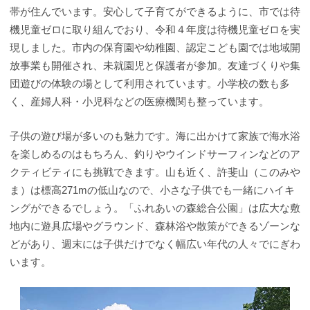
帯が住んでいます。安心して子育てができるように、市では待
機児童ゼロに取り組んでおり、令和４年度は待機児童ゼロを実
現しました。市内の保育園や幼稚園、認定こども園では地域開
放事業も開催され、未就園児と保護者が参加。友達づくりや集
団遊びの体験の場として利用されています。小学校の数も多
く、産婦人科・小児科などの医療機関も整っています。
子供の遊び場が多いのも魅力です。海に出かけて家族で海水浴
を楽しめるのはもちろん、釣りやウインドサーフィンなどのア
クティビティにも挑戦できます。山も近く、許斐山（このみや
ま）は標高271mの低山なので、小さな子供でも一緒にハイキ
ングができるでしょう。「ふれあいの森総合公園」は広大な敷
地内に遊具広場やグラウンド、森林浴や散策ができるゾーンな
どがあり、週末には子供だけでなく幅広い年代の人々でにぎわ
います。