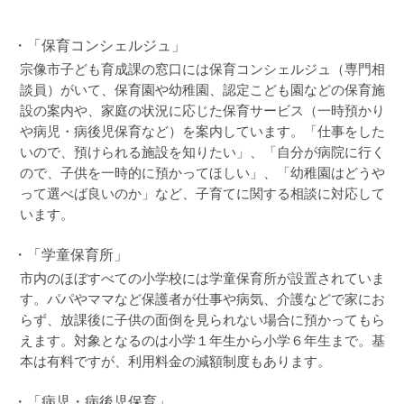
・「保育コンシェルジュ」
宗像市子ども育成課の窓口には保育コンシェルジュ（専門相
談員）がいて、保育園や幼稚園、認定こども園などの保育施
設の案内や、家庭の状況に応じた保育サービス（一時預かり
や病児・病後児保育など）を案内しています。「仕事をした
いので、預けられる施設を知りたい」、「自分が病院に行く
ので、子供を一時的に預かってほしい」、「幼稚園はどうや
って選べば良いのか」など、子育てに関する相談に対応して
います。
・「学童保育所」
市内のほぼすべての小学校には学童保育所が設置されていま
す。パパやママなど保護者が仕事や病気、介護などで家にお
らず、放課後に子供の面倒を見られない場合に預かってもら
えます。対象となるのは小学１年生から小学６年生まで。基
本は有料ですが、利用料金の減額制度もあります。
・「病児・病後児保育」