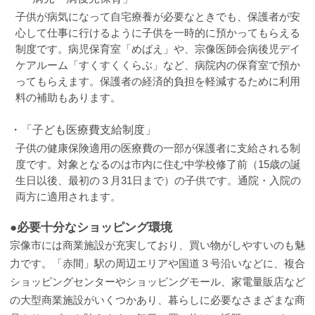
子供が病気になって自宅療養が必要なときでも、保護者が安
心して仕事に行けるように子供を一時的に預かってもらえる
制度です。病児保育室「めばえ」や、宗像医師会病後児デイ
ケアルーム「すくすくくらぶ」など、病院内の保育室で預か
ってもらえます。保護者の経済的負担を軽減するために利用
料の補助もあります。
・「子ども医療費支給制度」
子供の健康保険適用の医療費の一部が保護者に支給される制
度です。対象となるのは市内に住む中学校修了前（15歳の誕
生日以後、最初の３月31日まで）の子供です。通院・入院の
両方に適用されます。
●必要十分なショッピング環境
宗像市には商業施設が充実しており、買い物がしやすいのも魅
力です。「赤間」駅の周辺エリアや国道３号沿いなどに、複合
ショッピングセンターやショッピングモール、家電量販店など
の大型商業施設がいくつかあり、暮らしに必要なさまざまな商