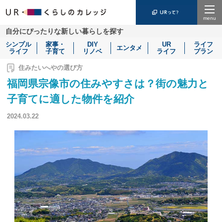
Menu
自分にぴったりな新しい暮らしを探す
シンプル
家事・
DIY
UR
ライフ
エンタメ
ライフ
子育て
リノベ
ライフ
プラン
住みたいへやの選び方
福岡県宗像市の住みやすさは？街の魅力と
子育てに適した物件を紹介
2024.03.22