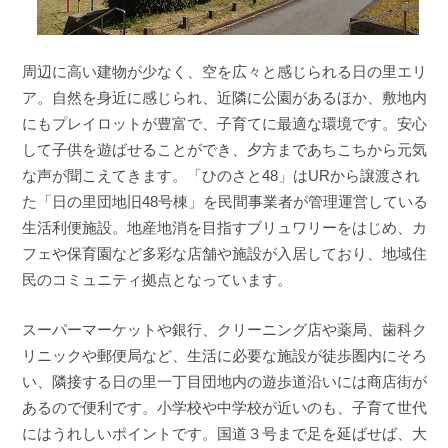
周辺に高い建物が少なく、空を広々と感じられる日の里エリ
ア。自然を身近に感じられ、近隣に公園があるほか、敷地内
にもプレイロットが豊富で、子育てに最適な環境です。安心
して子供を遊ばせることができ、夕方まであちこちから元気
な声が聞こえてきます。「ひのさと48」はURから譲渡され
た「日の里団地旧48号棟」を民間事業者が管理運営している
生活利便施設。地産地消を目指すブリュワリーをはじめ、カ
フェや保育園など多彩な店舗や施設が入居しており、地域住
民のコミュニティ拠点となっています。
スーパーマーケットや銀行、クリーニング店や薬局、歯科ク
リニックや郵便局など、生活に必要な施設が徒歩圏内にそろ
い、隣接する日の里一丁目団地内の遊歩道沿いには商店街が
あるので便利です。小学校や中学校が近いのも、子育て世代
にはうれしいポイントです。国道３号まで足を延ばせば、大