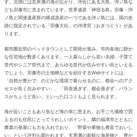
す。北側には玄界灘の海が広がり、沖合にある大島、沖ノ島な
ども宗像市に含まれています。世界遺産「神宿る島」宗像・沖
ノ島と関連遺産群の構成資産の一つである沖ノ島には、国の史
跡に指定されている「宗像大社」の沖津宮（おきつぐう）があ
ります。
都市圏近郊のベッドタウンとして開発が進み、市内各地に静か
な住宅地が数多くあります。一人暮らしから若い夫婦、子育て
世代やシニア世代まで、あらゆる世代が住みやすい街といえる
でしょう。宗像市の土地柄などを紹介するWebサイトには、
「自然が豊かで、のどかな環境で暮らせるのに、都会へのアク
セスが良く住みやすい」、「田舎過ぎず、都会過ぎず、バラン
スがちょうど良い」といった口コミもよく見られます。
海が近いこともあり魚など海の幸に恵まれ、お手ごろ価格で買
えるのも住民にとってうれしいポイント。隣の福津市とともに
農業の発展にも力を入れており、「野菜や果物も豊富でおいし
い」という評判も聞かれます。玄界灘の新鮮な海産物と、豊か