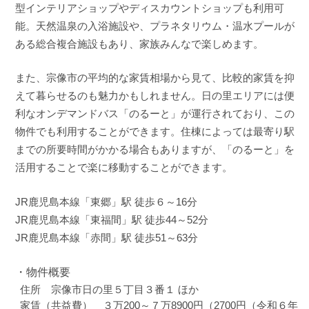
型インテリアショップやディスカウントショップも利用可
能。天然温泉の入浴施設や、プラネタリウム・温水プールが
ある総合複合施設もあり、家族みんなで楽しめます。
また、宗像市の平均的な家賃相場から見て、比較的家賃を抑
えて暮らせるのも魅力かもしれません。日の里エリアには便
利なオンデマンドバス「のるーと」が運行されており、この
物件でも利用することができます。住棟によっては最寄り駅
までの所要時間がかかる場合もありますが、「のるーと」を
活用することで楽に移動することができます。
JR鹿児島本線「東郷」駅 徒歩６～16分
JR鹿児島本線「東福間」駅 徒歩44～52分
JR鹿児島本線「赤間」駅 徒歩51～63分
・物件概要
住所 宗像市日の里５丁目３番１ ほか
家賃（共益費） ３万200～７万8900円（2700円（令和６年