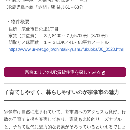
JR鹿児島本線「赤間」駅 徒歩61～63分
・物件概要
住所 宗像市日の里1丁目
家賃（共益費） ３万8400～７万5700円（3700円）
間取り／床面積 １～３LDK／41～88平方メートル
https://www.ur-net.go.jp/chintai/kyushu/fukuoka/90_0920.html
宗像エリアのUR賃貸住宅を探してみる
子育てしやすく、暮らしやすいのが宗像市の魅力
宗像市は自然に恵まれていて、都市圏へのアクセスも良好。行
政の子育て支援も充実しており、家賃も比較的リーズナブル
と、子育て世代に魅力的な要素がそろっているといえるでしょ