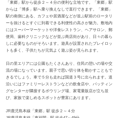
「東郷」駅から徒歩２～４分の便利な立地です。「東郷」駅
からは「博多」駅へ乗り換えなしで直行できます。「東郷」
駅の南側にある、カフェや居酒屋などが並ぶ駅前のロータリ
ーを抜けるとすぐに到着できる利便性の高さが魅力。敷地内
にはスーパーマーケットや洋食レストラン、ヘアサロン、郵
便局、歯科クリニックなどが並ぶ商店街があり、日々の暮ら
しに必要なものがそろいます。遊具が設置されたプレイロッ
トも多く、子供たちが元気よく遊ぶ姿が見られます。
日の里エリアには公園もたくさんあり、住民の憩いの場や交
流の場になっています。親子で思い切り体を動かすこともで
きるでしょう。車で５分も走れば国道３号に出られます。道
沿いにはファミリーレストランなどの飲食店や、バッティン
グセンターが隣接するボウリング場、家電量販店が立ち並
び、家族で楽しめるスポットが豊富にあります。
JR鹿児島本線「東郷」駅 徒歩２～４分
JR鹿児島本線「東福間」駅 徒歩47～49分