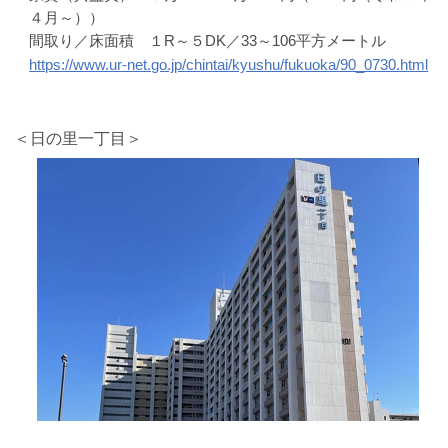
４月～））
間取り／床面積 １R～５DK／33～106平方メートル
https://www.ur-net.go.jp/chintai/kyushu/fukuoka/90_0730.html
＜日の里一丁目＞