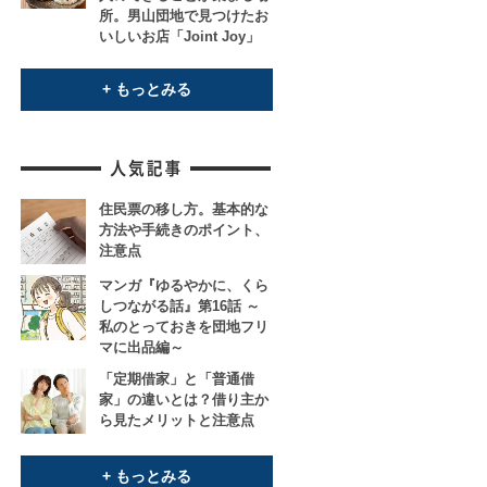
所。男山団地で見つけたお
いしいお店「Joint Joy」
+ もっとみる
住民票の移し方。基本的な
方法や手続きのポイント、
注意点
マンガ『ゆるやかに、くら
しつながる話』第16話 ～
私のとっておきを団地フリ
マに出品編～
「定期借家」と「普通借
家」の違いとは？借り主か
ら見たメリットと注意点
+ もっとみる