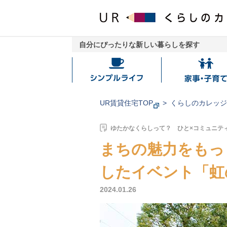
自分にぴったりな新しい暮らしを探す
シ
家
ン
事・
プ
子
UR賃貸住宅TOP
くらしのカレッ
ル
育
ラ
て
ゆたかなくらしって？ ひと×コミュニテ
イ
まちの魅力をもっ
フ
したイベント「虹
2024.01.26