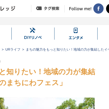
DIY
エ
リ
ン
ノ
タ
ジ
URライフ
まちの魅力をもっと知りたい！地域の力が集結したイ
ベ
メ
ィ
と知りたい！地域の力が集結
のまちにわフェス」