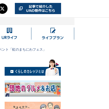
UR
ラ
ラ
イ
イ
フ
ベント「虹のまちにわフェス」
フ
プ
ラ
ン