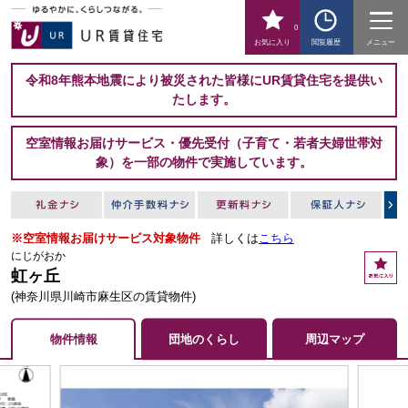
0
お気に入り
閲覧履歴
メニュー
令和8年熊本地震により被災された皆様にUR賃貸住宅を提供い
たします。
空室情報お届けサービス・優先受付（子育て・若者夫婦世帯対
象）を一部の物件で実施しています。
※空室情報お届けサービス対象物件
詳しくは
こちら
にじがおか
お
虹ヶ丘
気
に
(神奈川県川崎市麻生区の賃貸物件)
入
り
物件情報
団地のくらし
周辺マップ