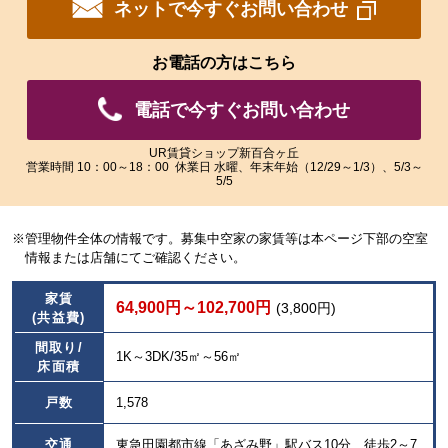
ネットで今すぐお問い合わせ
さ
さ
れ
れ
た
た
お電話の方はこちら
画
画
像
像
電話で今すぐお問い合わせ
を
を
ご
ご
覧
覧
UR賃貸ショップ新百合ヶ丘
営業時間 10：00～18：00 休業日 水曜、年末年始（12/29～1/3）、5/3～
い
い
5/5
た
た
だ
だ
け
け
※管理物件全体の情報です。募集中空家の家賃等は本ページ下部の空室
ま
ま
情報または店舗にてご確認ください。
す。
す。
家賃
64,900円～102,700円
(3,800円)
(共益費)
間取り/
1K～3DK/35㎡～56㎡
床面積
戸数
1,578
交通
東急田園都市線「あざみ野」駅バス10分 徒歩2～7