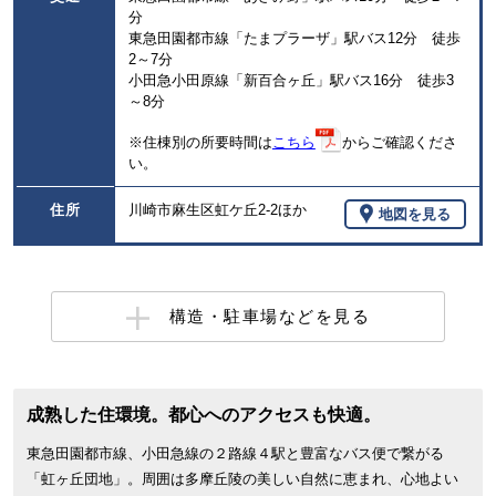
分
東急田園都市線「たまプラーザ」駅バス12分 徒歩
2～7分
小田急小田原線「新百合ヶ丘」駅バス16分 徒歩3
～8分
※住棟別の所要時間は
こちら
からご確認くださ
い。
住所
川崎市麻生区虹ケ丘2-2ほか
地図を見る
構造・駐車場などを見る
成熟した住環境。都心へのアクセスも快適。
東急田園都市線、小田急線の２路線４駅と豊富なバス便で繋がる
「虹ヶ丘団地」。周囲は多摩丘陵の美しい自然に恵まれ、心地よい