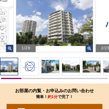
1/28
2/2
画
画
像
像
を
を
ク
ク
リ
リ
ッ
ッ
ク
ク
す
す
お部屋の内覧・お申込みのお問い合わせ
る
る
簡単！
約1分
で完了！
と、
と、
拡
拡
大
大