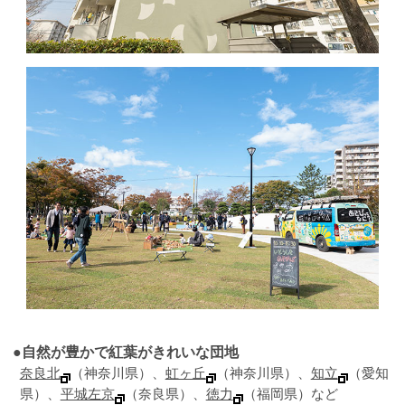
●自然が豊かで紅葉がきれいな団地
奈良北
（神奈川県）、
虹ヶ丘
（神奈川県）、
知立
（愛知
県）、
平城左京
（奈良県）、
徳力
（福岡県）など