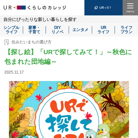
Menu
自分にぴったりな新しい暮らしを探す
シンプル
家事・
DIY
UR
ライフ
エンタメ
ライフ
子育て
リノベ
ライフ
プラン
住みたいまちの選び方
【探し絵】「URで探してみて！」～秋色に
包まれた団地編～
2025.11.17