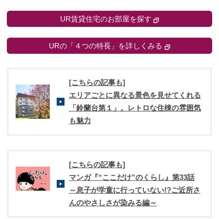
UR賃貸住宅のお部屋を探す
URの「４つの特長」を詳しくみる
[こちらの記事も]
エリアごとに異なる景色を見せてくれる
「鈴蘭台第１」。レトロな住棟の雰囲気
も魅力
[こちらの記事も]
マンガ『“ここだけ”のくらし』第33話
～息子が学童に行っていない!?ご近所さ
んのやさしさが染みる編～