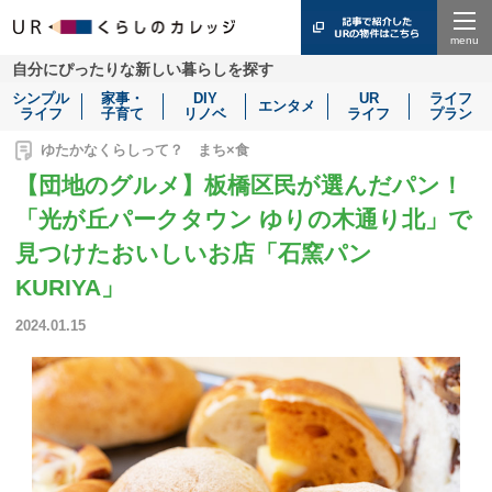
Menu
自分にぴったりな新しい暮らしを探す
シンプル
家事・
DIY
UR
ライフ
エンタメ
ライフ
子育て
リノベ
ライフ
プラン
ゆたかなくらしって？ まち×食
【団地のグルメ】板橋区民が選んだパン！
「光が丘パークタウン ゆりの木通り北」で
見つけたおいしいお店「石窯パン
KURIYA」
2024.01.15