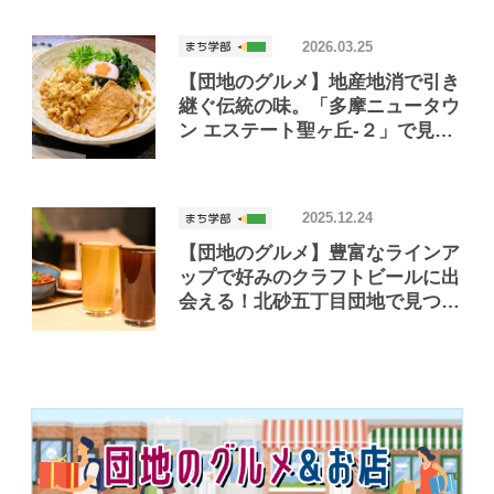
2026.03.25
【団地のグルメ】地産地消で引き
継ぐ伝統の味。「多摩ニュータウ
ン エステート聖ヶ丘‐２」で見つ
けたおいしいお店「多摩うどん
ぽんぽこ」
2025.12.24
【団地のグルメ】豊富なラインア
ップで好みのクラフトビールに出
会える！北砂五丁目団地で見つけ
たおいしいお店「北砂麦酒」