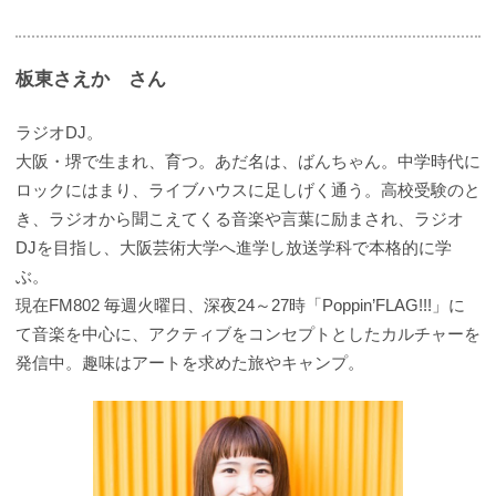
板東さえか さん
ラジオDJ。
大阪・堺で生まれ、育つ。あだ名は、ばんちゃん。中学時代に
ロックにはまり、ライブハウスに足しげく通う。高校受験のと
き、ラジオから聞こえてくる音楽や言葉に励まされ、ラジオ
DJを目指し、大阪芸術大学へ進学し放送学科で本格的に学
ぶ。
現在FM802 毎週火曜日、深夜24～27時「Poppin’FLAG!!!」に
て音楽を中心に、アクティブをコンセプトとしたカルチャーを
発信中。趣味はアートを求めた旅やキャンプ。