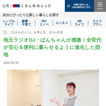
Menu
自分にぴったりな新しい暮らしを探す
シンプル
家事・
DIY
UR
ライフ
エンタメ
ライフ
子育て
リノベ
ライフ
プラン
これからのくらしを考える まち×生活
地元ラジオDJ・ばんちゃんが感激！全世代
が安心＆便利に暮らせるように進化した団
地
2022.09.19