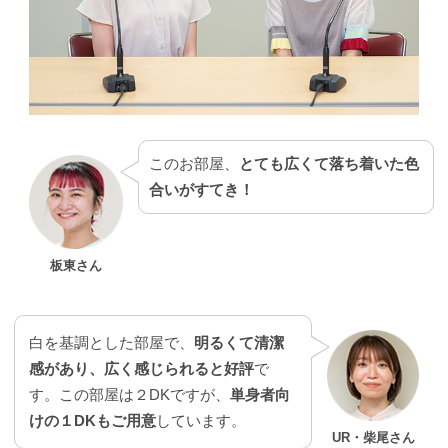
このお部屋、
とても広くて落ち着いた色
合いがすてき！
板東さん
白を基調とした部屋で、
明るくて清潔
感があり、広く感じられると好評
で
す。この部屋は２DKですが、
単身者向
けの１DKもご用意
しています。
UR・柴尾さん