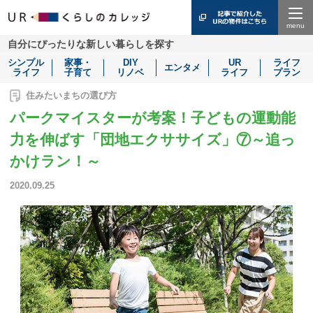
Menu
自分にぴったりな新しい暮らしを探す
シンプル
家事・
DIY
UR
ライフ
エンタメ
ライフ
子育て
リノベ
ライフ
プラン
住みたいまちの選び方
パークマイスターが考案！子どもの運動能
力を伸ばす「団地エクササイズ」⑦～追っ
かけラン！～
2020.09.25