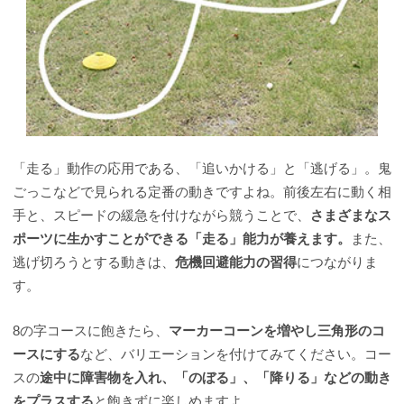
「走る」動作の応用である、「追いかける」と「逃げる」。鬼
ごっこなどで見られる定番の動きですよね。前後左右に動く相
手と、スピードの緩急を付けながら競うことで、
さまざまなス
ポーツに生かすことができる「走る」能力が養えます。
また、
逃げ切ろうとする動きは、
危機回避能力の習得
につながりま
す。
8の字コースに飽きたら、
マーカーコーンを増やし三角形のコ
ースにする
など、バリエーションを付けてみてください。コー
スの
途中に障害物を入れ、「のぼる」、「降りる」などの動き
をプラスする
と飽きずに楽しめますよ。