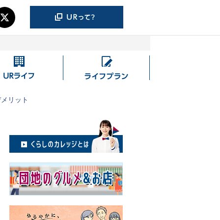
UR
ラ
ラ
イ
イ
フ
デメリット
フ
プ
ラ
ン