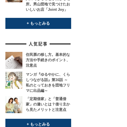
所。男山団地で見つけたお
いしいお店「Joint Joy」
+ もっとみる
住民票の移し方。基本的な
方法や手続きのポイント、
注意点
マンガ『ゆるやかに、くら
しつながる話』第16話 ～
私のとっておきを団地フリ
マに出品編～
「定期借家」と「普通借
家」の違いとは？借り主か
ら見たメリットと注意点
+ もっとみる