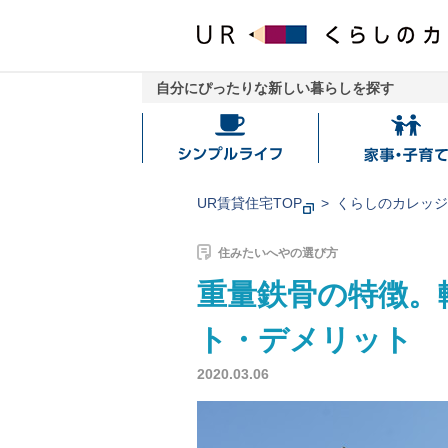
自分にぴったりな新しい暮らしを探す
シ
家
ン
事・
プ
子
UR賃貸住宅TOP
くらしのカレッ
ル
育
ラ
て
住みたいへやの選び方
イ
重量鉄骨の特徴。
フ
ト・デメリット
2020.03.06