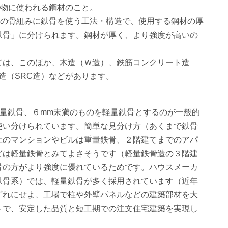
建物に使われる鋼材のこと。
物の骨組みに鉄骨を使う工法・構造で、使用する鋼材の厚
鉄骨」に分けられます。鋼材が厚く、より強度が高いの
ては、このほか、木造（Ｗ造）、鉄筋コンクリート造
造（SRC造）などがあります。
重量鉄骨、６mm未満のものを軽量鉄骨とするのが一般的
使い分けられています。簡単な見分け方（あくまで鉄骨
上のマンションやビルは重量鉄骨、２階建てまでのアパ
どは軽量鉄骨とみてよさそうです（軽量鉄骨造の３階建
骨の方がより強度に優れているためです。ハウスメーカ
鉄骨系）では、軽量鉄骨が多く採用されています（近年
ずれにせよ、工場で柱や外壁パネルなどの建築部材を大
トで、安定した品質と短工期での注文住宅建築を実現し