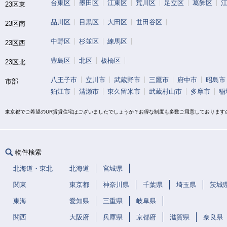
台東区
墨田区
江東区
荒川区
足立区
葛飾区
23区東
品川区
目黒区
大田区
世田谷区
23区南
中野区
杉並区
練馬区
23区西
豊島区
北区
板橋区
23区北
八王子市
立川市
武蔵野市
三鷹市
府中市
昭島市
市部
狛江市
清瀬市
東久留米市
武蔵村山市
多摩市
稲
東京都でご希望のUR賃貸住宅はございましたでしょうか？お得な制度も多数ご用意しております
物件検索
北海道・東北
北海道
宮城県
関東
東京都
神奈川県
千葉県
埼玉県
茨城
東海
愛知県
三重県
岐阜県
関西
大阪府
兵庫県
京都府
滋賀県
奈良県