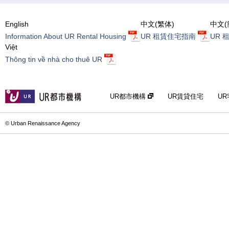
English
中文(繁体)
中文(
Information About UR Rental Housing
UR 租賃住宅指南
UR 
Việt
Thông tin về nhà cho thuê UR
UR都市機構
UR賃貸住宅
U
© Urban Renaissance Agency