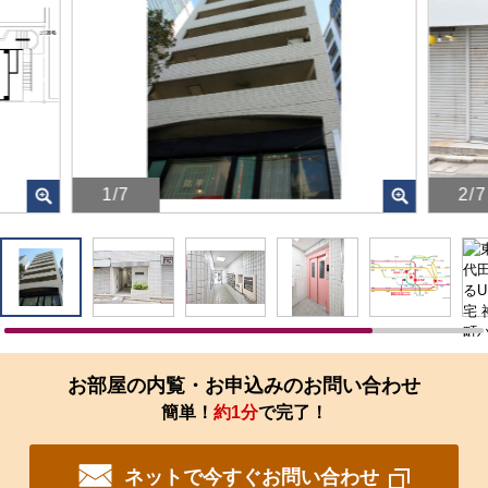
1/7
2/7
画
画
像
像
を
を
ク
ク
リ
リ
ッ
ッ
ク
ク
す
す
お部屋の内覧・お申込みのお問い合わせ
る
る
簡単！
約1分
で完了！
と、
と、
拡
拡
大
大
ネットで今すぐお問い合わせ
さ
さ