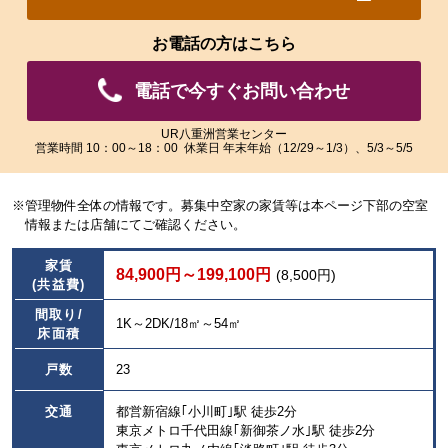
れ
れ
た
た
お電話の方はこちら
画
画
像
像
電話で今すぐお問い合わせ
を
を
ご
ご
覧
覧
UR八重洲営業センター
営業時間 10：00～18：00 休業日 年末年始（12/29～1/3）、5/3～5/5
い
い
た
た
だ
だ
※管理物件全体の情報です。募集中空家の家賃等は本ページ下部の空室
け
け
情報または店舗にてご確認ください。
ま
ま
す。
す。
家賃
84,900円～199,100円
(8,500円)
(共益費)
間取り/
1K～2DK/18㎡～54㎡
床面積
戸数
23
交通
都営新宿線｢小川町｣駅 徒歩2分
東京メトロ千代田線｢新御茶ノ水｣駅 徒歩2分