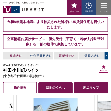
0
お気に入り
閲覧履歴
メニュー
令和8年熊本地震により被災された皆様にUR賃貸住宅を提供い
たします。
空室情報お届けサービス・優先受付（子育て・若者夫婦世帯対
象）を一部の物件で実施しています。
かんだおがわちょうはいつ
お
神田小川町ハイツ
気
に
(東京都千代田区の賃貸物件)
入
り
物件情報
団地のくらし
周辺マップ