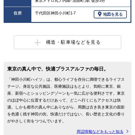
東京メトロ丸ノ内線｢淡路町｣駅 徒歩3分
住所
千代田区神田小川町1-7
地図を見る
構造・駐車場などを見る
東京の真ん中で、快適プラスアルファの毎日。
「神田小川町ハイツ」は、都心ライフを存分に満喫できるライフス
テージ。身近な公共施設、医療施設はもとより、気軽に東京、銀
座、新宿へとショッピングゾーンも一気に広がる便利さです。東京
のほぼ中心に位置するだけあって、どこへ行くにもアクセスは快
適。しかも都市の真ん中にありながら、周囲は古き良き東京の面影
を色濃く残す神田の街。快適だけではない、長い歴史と文化の香り
がやさしく街をつつんでいます。
周辺情報などをもっと知る