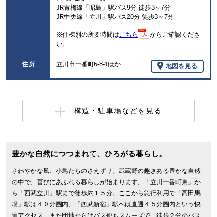
JR青梅線「昭島」駅バス9分 徒歩3～7分
JR中央線「立川」駅バス20分 徒歩3～7分
※住棟別の所要時間は
こちら
からご確認くださ
い。
住所
立川市一番町6-8-1ほか
地図を見る
構造・駐車場などを見る
豊かな自然につつまれて、ひろがる暮らし。
さわやかな風、小鳥たちのさえずり。武蔵野の趣きある豊かな自然
の中で、喜びにあふれる暮らしが始まります。「立川一番町東」か
ら「西武立川」駅まで徒歩約１５分。ここから急行利用で「高田馬
場」駅は４０分圏内、「西武新宿」駅へは直通４５分圏内という快
適アクセス。また団地からはバス便もスムーズで、徒歩２分のバス