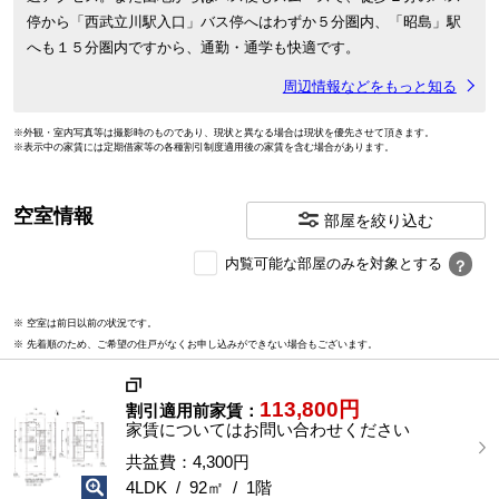
停から「西武立川駅入口」バス停へはわずか５分圏内、「昭島」駅
へも１５分圏内ですから、通勤・通学も快適です。
周辺情報などをもっと知る
※外観・室内写真等は撮影時のものであり、現状と異なる場合は現状を優先させて頂きます。
※表示中の家賃には定期借家等の各種割引制度適用後の家賃を含む場合があります。
空室情報
部屋を絞り込む
内
内覧可能な部屋のみを対象とする
？
覧
可
※ 空室は前日以前の状況です。
能
※ 先着順のため、ご希望の住戸がなくお申し込みができない場合もございます。
な
部
屋
113,800円
割引適用前家賃：
を
家賃についてはお問い合わせください
選
択
共益費：4,300円
す
4LDK / 92㎡ / 1階
る