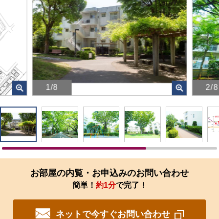
1/8
2/8
画
画
像
像
を
を
ク
ク
リ
リ
ッ
ッ
ク
ク
す
す
お部屋の内覧・お申込みのお問い合わせ
る
る
簡単！
約1分
で完了！
と、
と、
拡
拡
大
大
ネットで今すぐお問い合わせ
さ
さ