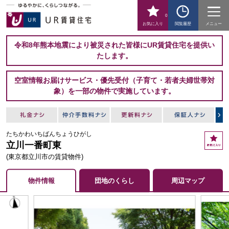
0
お気に入り
閲覧履歴
メニュー
令和8年熊本地震により被災された皆様にUR賃貸住宅を提供い
たします。
空室情報お届けサービス・優先受付（子育て・若者夫婦世帯対
象）を一部の物件で実施しています。
たちかわいちばんちょうひがし
お
立川一番町東
気
に
(東京都立川市の賃貸物件)
入
り
物件情報
団地のくらし
周辺マップ