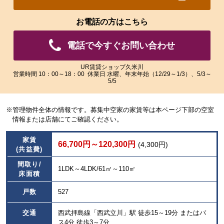
れ
れ
た
た
お電話の方はこちら
画
画
像
像
電話で今すぐお問い合わせ
を
を
ご
ご
覧
覧
UR賃貸ショップ久米川
営業時間 10：00～18：00 休業日 水曜、年末年始（12/29～1/3）、5/3～
い
い
5/5
た
た
だ
だ
け
け
※管理物件全体の情報です。募集中空家の家賃等は本ページ下部の空室
ま
ま
情報または店舗にてご確認ください。
す。
す。
家賃
66,700円～120,300円
(4,300円)
(共益費)
間取り/
1LDK～4LDK/61㎡～110㎡
床面積
戸数
527
交通
西武拝島線「西武立川」駅 徒歩15～19分 またはバ
ス4分 徒歩3～7分