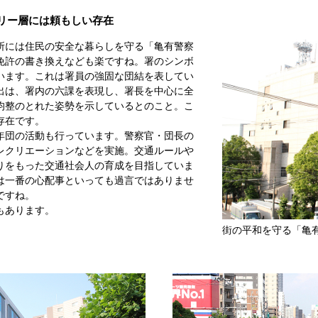
リー層には頼もしい存在
所には住民の安全な暮らしを守る「亀有警察
免許の書き換えなども楽ですね。署のシンボ
います。これは署員の強固な団結を表してい
出は、署内の六課を表現し、署長を中心に全
均整のとれた姿勢を示しているとのこと。こ
存在です。
年団の活動も行っています。警察官・団長の
レクリエーションなどを実施。交通ルールや
りをもった交通社会人の育成を目指していま
は一番の心配事といっても過言ではありませ
ですね。
もあります。
街の平和を守る「亀