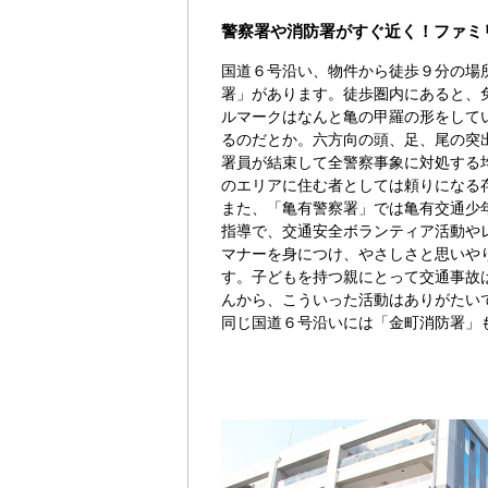
警察署や消防署がすぐ近く！ファミ
国道６号沿い、物件から徒歩９分の場
署」があります。徒歩圏内にあると、
ルマークはなんと亀の甲羅の形をして
るのだとか。六方向の頭、足、尾の突
署員が結束して全警察事象に対処する
のエリアに住む者としては頼りになる
また、「亀有警察署」では亀有交通少
指導で、交通安全ボランティア活動や
マナーを身につけ、やさしさと思いや
す。子どもを持つ親にとって交通事故
んから、こういった活動はありがたい
同じ国道６号沿いには「金町消防署」