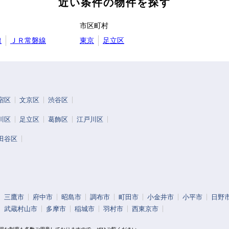
近い条件の物件を探す
市区町村
線
ＪＲ常磐線
東京
足立区
宿区
文京区
渋谷区
川区
足立区
葛飾区
江戸川区
田谷区
三鷹市
府中市
昭島市
調布市
町田市
小金井市
小平市
日野
武蔵村山市
多摩市
稲城市
羽村市
西東京市