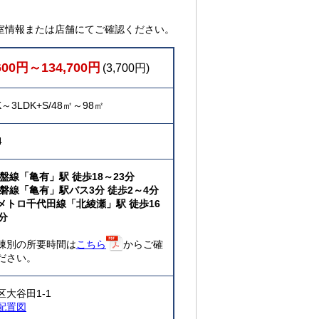
室情報または店舗にてご確認ください。
600円～134,700円
(3,700円)
K～3LDK+S/48㎡～98㎡
4
常盤線「亀有」駅 徒歩18～23分
常磐線「亀有」駅バス3分 徒歩2～4分
メトロ千代田線「北綾瀬」駅 徒歩16
分
棟別の所要時間は
こちら
からご確
ださい。
区大谷田1-1
配置図