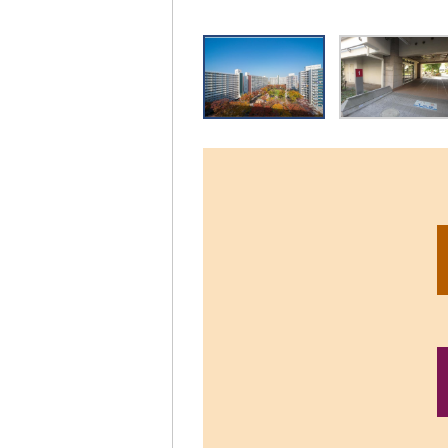
リ
ッ
ク
す
る
と、
拡
大
さ
れ
た
画
像
を
ご
覧
い
た
だ
け
ま