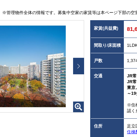
※管理物件全体の情報です。募集中空家の家賃等は本ページ下部の空
家賃(共益費)
81,
間取り/床面積
1LD
戸数
1,37
交通
JR
JR
東京
～19
※住
認く
住所
足立
住棟