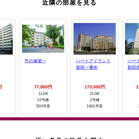
近隣の部屋を見る
竹の塚第一
ハートアイランド
ハー
新田一番街
新田
円
77,800円
173,000円
1
1LDK
2LDK
22号棟
2号棟
503号室
1401号室