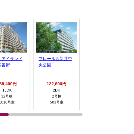
トアイランド
フレール西新井中
リバーハープコー
四番街
央公園
ト南千住
39,400円
122,600円
134,500円
1LDK
2DK
1LDK
32号棟
2号棟
1号棟
1010号室
503号室
202号室