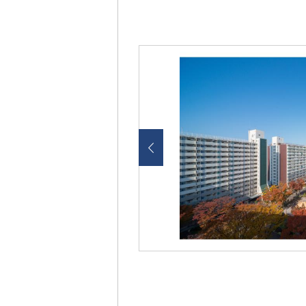
画
像
を
ク