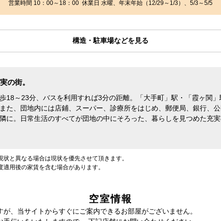
営業時間 10：00～18：00 休業日 水曜、年末年始（12/29～1/3）、5/3～5/5
構造・駐車場などを見る
実の街。
歩18～23分、バスを利用すれば3分の距離。「大手町」駅・「霞ヶ関
また、団地内には店鋪、スーパー、診療所をはじめ、郵便局、銀行、公
隣に。日常生活のすべてが団地の中にそろった、暮らしを見つめた充実
現状と異なる場合は現状を優先させて頂きます。
度適用後の家賃を含む場合があります。
空室情報
すが、当サイトからすぐにご案内できるお部屋がございません。