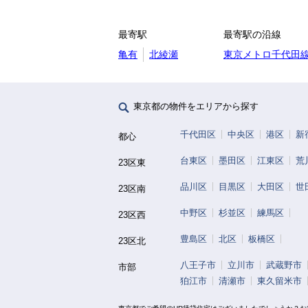
最寄駅
最寄駅の沿線
亀有
北綾瀬
東京メトロ千代田
東京都の物件をエリアから探す
千代田区
中央区
港区
新
都心
台東区
墨田区
江東区
荒
23区東
品川区
目黒区
大田区
世
23区南
中野区
杉並区
練馬区
23区西
豊島区
北区
板橋区
23区北
八王子市
立川市
武蔵野市
市部
狛江市
清瀬市
東久留米市