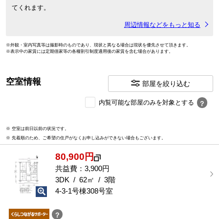
てくれます。
周辺情報などをもっと知る
※外観・室内写真等は撮影時のものであり、現状と異なる場合は現状を優先させて頂きます。
※表示中の家賃には定期借家等の各種割引制度適用後の家賃を含む場合があります。
空室情報
部屋を絞り込む
内
内覧可能な部屋のみを対象とする
？
覧
可
※ 空室は前日以前の状況です。
能
※ 先着順のため、ご希望の住戸がなくお申し込みができない場合もございます。
な
部
80,900円
屋
を
共益費：3,900円
選
3DK / 62㎡ / 3階
択
4-3-1号棟308号室
す
る
？