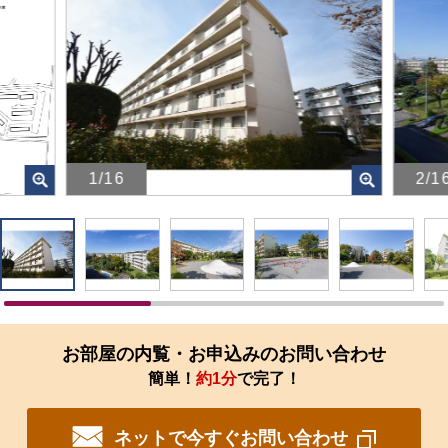
1/16
2/1
画
画
像
像
を
を
ク
ク
リ
リ
ッ
ッ
ク
ク
す
す
お部屋の内覧・お申込みのお問い合わせ
る
る
簡単！
約1分
で完了！
と、
と、
拡
拡
大
大
ネットで今すぐお問い合わせ
さ
さ