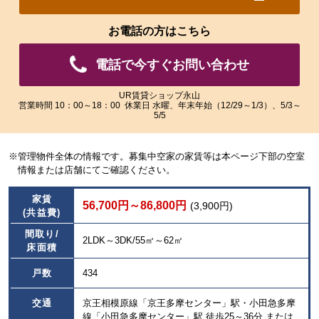
れ
れ
た
た
お電話の方はこちら
画
画
像
像
電話で今すぐお問い合わせ
を
を
ご
ご
覧
覧
UR賃貸ショップ永山
営業時間 10：00～18：00 休業日 水曜、年末年始（12/29～1/3）、5/3～
い
い
5/5
た
た
だ
だ
け
け
※管理物件全体の情報です。募集中空家の家賃等は本ページ下部の空室
ま
ま
情報または店舗にてご確認ください。
す。
す。
家賃
56,700円～86,800円
(3,900円)
(共益費)
間取り/
2LDK～3DK/55㎡～62㎡
床面積
戸数
434
交通
京王相模原線「京王多摩センター」駅・小田急多摩
線「小田急多摩センター」駅 徒歩25～36分 または