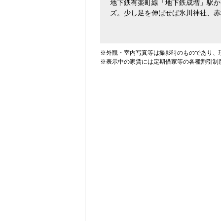
地下鉄有楽町線「地下鉄成増」駅か
ズ。少し足を伸ばせば氷川神社、赤
※外観・室内写真等は撮影時のものであり、
※表示中の家賃には定期借家等の各種割引制
家賃
下限なし
上限なし
～
共益費を含む
間取り
1R・1K
1DK
1
3DK
3LDK
4
【ご入居要件あり】