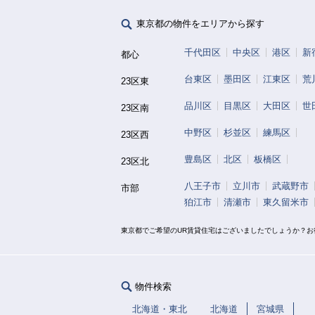
東京都の物件をエリアから探す
千代田区
中央区
港区
新
都心
台東区
墨田区
江東区
荒
23区東
品川区
目黒区
大田区
世
23区南
中野区
杉並区
練馬区
23区西
豊島区
北区
板橋区
23区北
八王子市
立川市
武蔵野市
市部
狛江市
清瀬市
東久留米市
東京都でご希望のUR賃貸住宅はございましたでしょうか？
物件検索
北海道・東北
北海道
宮城県