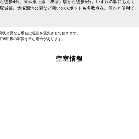
ら徒歩4分、東武東上線「成増」駅から徒歩5分。いずれの駅にも近く
塚城跡、赤塚溜池公園など憩いのスポットも多数点在。何かと便利で、
現状と異なる場合は現状を優先させて頂きます。
度適用後の家賃を含む場合があります。
空室情報
床面積
下限なし
上限なし
～
【ご入居要件あり】子育て世帯や新婚世帯
LDK
2K
2DK
2LDK
3K
【ご入居要件あり】満18歳未満のお子様を
の方限定
K
4DK
4LDK以上
35歳以下の方限定
扶養、もしくはご妊娠されている方限定