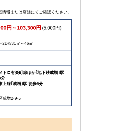
室情報または店舗にてご確認ください。
900円～103,300円
(5,000円)
～2DK/31㎡～46㎡
メトロ有楽町線ほか｢地下鉄成増｣駅
3分
東上線｢成増｣駅 徒歩5分
成増2-9-5