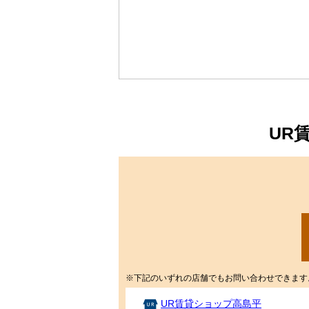
小さい順に並替
大きい順に並替
屋
を
選
間取図
部屋名
択
す
る
UR
※下記のいずれの店舗でもお問い合わせできます
UR賃貸ショップ高島平