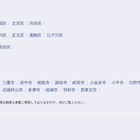
宿区
文京区
渋谷区
川区
足立区
葛飾区
江戸川区
田谷区
三鷹市
府中市
昭島市
調布市
町田市
小金井市
小平市
日野
武蔵村山市
多摩市
稲城市
羽村市
西東京市
お得な制度も多数ご用意しておりますので、ぜひご覧ください。