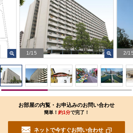
1/15
2/1
画
画
像
像
を
を
ク
ク
リ
リ
ッ
ッ
ク
ク
す
す
お部屋の内覧・お申込みのお問い合わせ
る
る
簡単！
約1分
で完了！
と、
と、
拡
拡
大
大
ネットで今すぐお問い合わせ
さ
さ