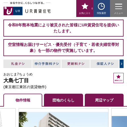
0
お気に入り
閲覧履歴
メニュー
令和8年熊本地震により被災された皆様にUR賃貸住宅を提供い
たします。
空室情報お届けサービス・優先受付（子育て・若者夫婦世帯対
象）を一部の物件で実施しています。
おおじま7ちょうめ
お
大島七丁目
気
に
(東京都江東区の賃貸物件)
入
り
物件情報
団地のくらし
周辺マップ