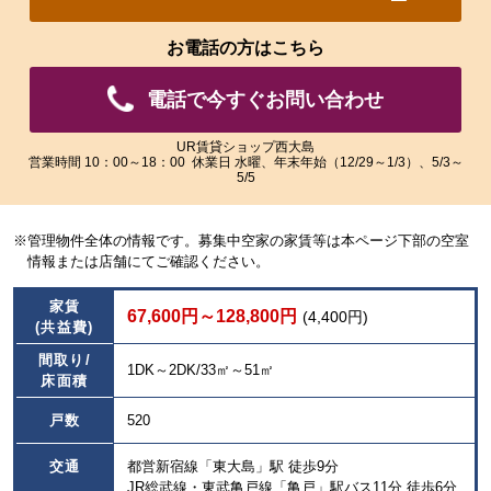
れ
れ
た
た
お電話の方はこちら
画
画
像
像
電話で今すぐお問い合わせ
を
を
ご
ご
覧
覧
UR賃貸ショップ西大島
営業時間 10：00～18：00 休業日 水曜、年末年始（12/29～1/3）、5/3～
い
い
5/5
た
た
だ
だ
け
け
※管理物件全体の情報です。募集中空家の家賃等は本ページ下部の空室
ま
ま
情報または店舗にてご確認ください。
す。
す。
家賃
67,600円～128,800円
(4,400円)
(共益費)
間取り/
1DK～2DK/33㎡～51㎡
床面積
戸数
520
交通
都営新宿線「東大島」駅 徒歩9分
JR総武線・東武亀戸線「亀戸」駅バス11分 徒歩6分