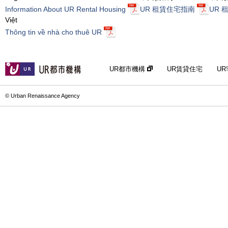
Information About UR Rental Housing
UR 租賃住宅指南
UR 
Việt
Thông tin về nhà cho thuê UR
UR都市機構
UR賃貸住宅
U
© Urban Renaissance Agency