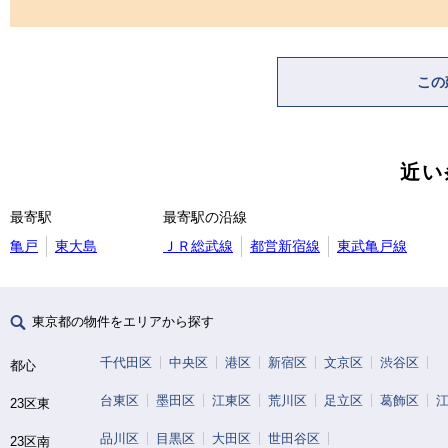
この
近い
最寄駅
最寄駅の沿線
亀戸
東大島
ＪＲ総武線
都営新宿線
東武亀戸線
東京都の物件をエリアから探す
千代田区
中央区
港区
新宿区
文京区
渋谷区
都心
台東区
墨田区
江東区
荒川区
足立区
葛飾区
23区東
品川区
目黒区
大田区
世田谷区
23区南