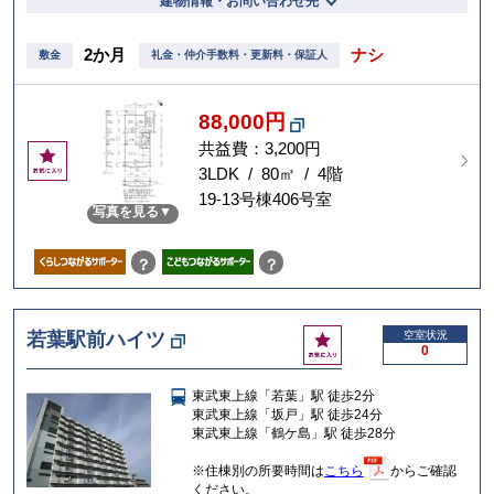
建物情報・お問い合わせ先
2か月
ナシ
敷金
礼金・仲介手数料・更新料・保証人
88,000円
共益費：3,200円
お
気
3LDK / 80㎡ / 4階
に
19-13号棟406号室
写真を見る
入
り
？
？
お
若葉駅前ハイツ
空室状況
0
気
に
東武東上線「若葉」駅 徒歩2分
入
東武東上線「坂戸」駅 徒歩24分
り
東武東上線「鶴ケ島」駅 徒歩28分
※住棟別の所要時間は
こちら
からご確認
ください。