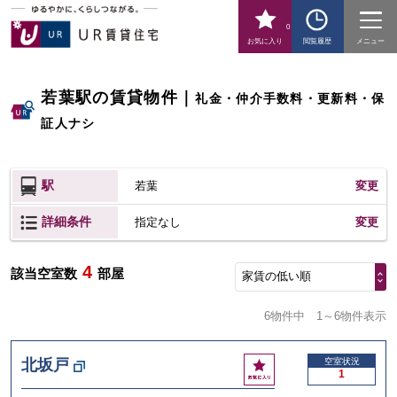
0
お気に入り
閲覧履歴
メニュー
若葉駅の賃貸物件
｜
礼金・仲介手数料・更新料・保
証人ナシ
駅
若葉
変更
詳細条件
変更
指定なし
4
該当空室数
部屋
家賃の低い順
6物件中
1～6物件表示
お
北坂戸
空室状況
1
気
に