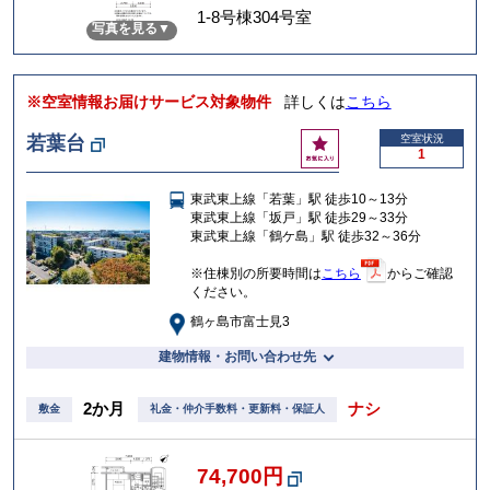
に
1-8号棟304号室
写真を見る
入
り
※空室情報お届けサービス対象物件
詳しくは
こちら
お
若葉台
空室状況
1
気
に
東武東上線「若葉」駅 徒歩10～13分
入
東武東上線「坂戸」駅 徒歩29～33分
り
東武東上線「鶴ケ島」駅 徒歩32～36分
※住棟別の所要時間は
こちら
からご確認
ください。
鶴ヶ島市富士見3
建物情報・お問い合わせ先
2か月
ナシ
敷金
礼金・仲介手数料・更新料・保証人
74,700円