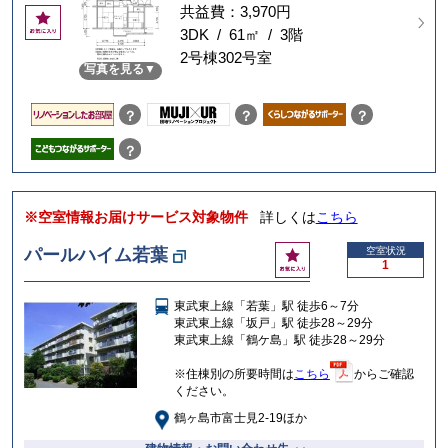
共益費：3,970円
お
気
3DK / 61㎡ / 3階
に
2号棟302号室
写真を見る
入
り
？
？
？
？
※空室情報お届けサービス対象物件
詳しくは
こちら
お
パールハイム若葉
空室状況
1
気
に
東武東上線「若葉」駅 徒歩6～7分
入
東武東上線「坂戸」駅 徒歩28～29分
り
東武東上線「鶴ケ島」駅 徒歩28～29分
※住棟別の所要時間は
こちら
からご確認
ください。
鶴ヶ島市富士見2-19ほか