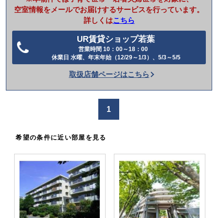
空室情報をメールでお届けするサービスを行っています。
詳しくは
こちら
UR賃貸ショップ若葉
営業時間 10：00～18：00
電
休業日 水曜、年末年始（12/29～1/3）、5/3～5/5
話
取扱店舗ページはこちら
を
か
け
1
る
希望の条件に近い部屋を見る