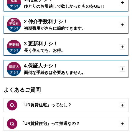
開
ゆとりのお引越しで欲しかったものをGET!
く
2.仲介手数料ナシ！
開
初期費用がさらに節約できます。
く
3.更新料ナシ！
開
長く住んでも、お得。
く
4.保証人ナシ！
開
面倒な手続きは必要ありません。
く
よくあるご質問
「UR賃貸住宅」ってなに？
開
く
「UR賃貸住宅」って抽選なの？
開
く