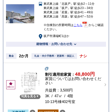
東武東上線「北坂戸」駅 徒歩2～11分
入
東武東上線「坂戸」駅 徒歩23～34分
り
東武東上線「若葉」駅 徒歩41～49分
東武東上線「高坂」駅 徒歩47～52分
※住棟別の所要時間は
こちら
からご確認
ください。
坂戸市溝端町1ほか
建物情報・お問い合わせ先
2か月
ナシ
敷金
礼金・仲介手数料・更新料・保証人
48,800円
割引適用前家賃：
家賃についてはお問い合わせくだ
さい
お
気
共益費：3,500円
に
3K / 47㎡ / 4階
写真を見る
入
10-13号棟402号室
り