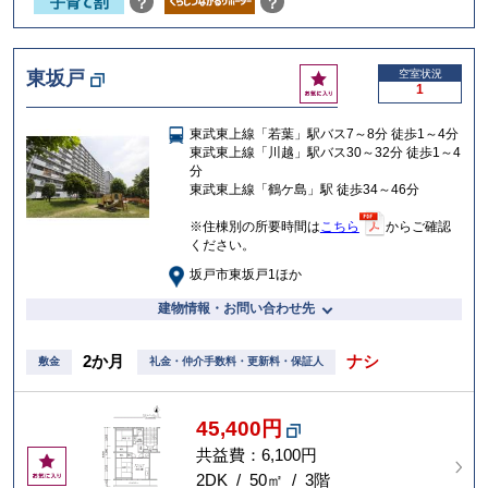
？
？
お
東坂戸
空室状況
1
気
に
東武東上線「若葉」駅バス7～8分 徒歩1～4分
入
東武東上線「川越」駅バス30～32分 徒歩1～4
り
分
東武東上線「鶴ケ島」駅 徒歩34～46分
※住棟別の所要時間は
こちら
からご確認
ください。
坂戸市東坂戸1ほか
建物情報・お問い合わせ先
2か月
ナシ
敷金
礼金・仲介手数料・更新料・保証人
45,400円
共益費：6,100円
お
気
2DK / 50㎡ / 3階