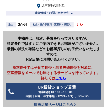
坂戸市千代田3-21
建物情報・お問い合わせ先
2か月
ナシ
敷金
礼金・仲介手数料・更新料・保証人
本物件は、順次、募集を行っておりますが、
指定条件ではすぐにご案内できるお部屋がございません。
最新の状況の確認などのお部屋探しのお手伝いをいたしま
すので、
下記店舗にお問い合わせください。
※本物件では子育て世帯・若者夫婦世帯を対象に、
空室情報をメールでお届けするサービスを行っています。
詳しくは
こちら
UR賃貸ショップ若葉
営業時間 10：00～18：00
電
休業日 水曜、年末年始（12/29～1/3）、5/3～5/5
話
取扱店舗ページはこちら
を