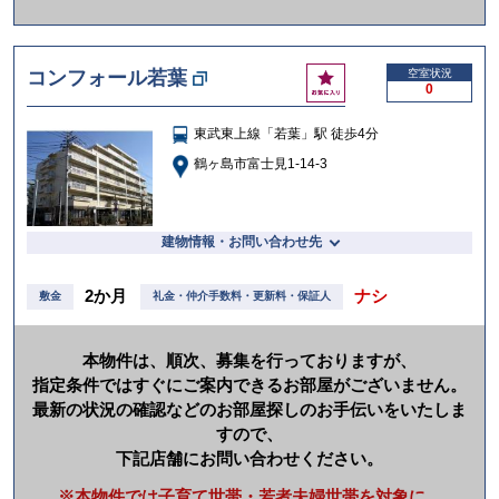
か
け
お
コンフォール若葉
空室状況
る
0
気
に
東武東上線「若葉」駅 徒歩4分
入
り
鶴ヶ島市富士見1-14-3
建物情報・お問い合わせ先
2か月
ナシ
敷金
礼金・仲介手数料・更新料・保証人
本物件は、順次、募集を行っておりますが、
指定条件ではすぐにご案内できるお部屋がございません。
最新の状況の確認などのお部屋探しのお手伝いをいたしま
すので、
下記店舗にお問い合わせください。
※本物件では子育て世帯・若者夫婦世帯を対象に、