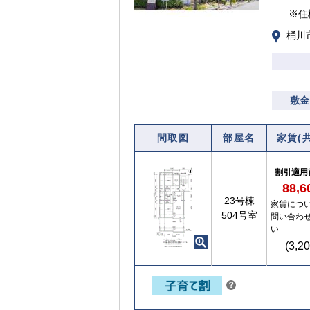
※住
桶川
敷金
間取図
部屋名
家賃(
割引適用
88,
【ご入居要件あり】子育て世帯や新婚世帯
23号棟
家賃につ
の方限定
504号室
問い合わ
い
(3,2
こちら
？
ヒ