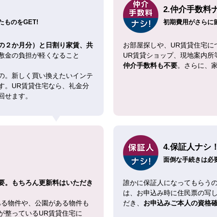
2.仲介手数料
ものをGET!
初期費用がさらに
の２か月分）と日割り家賃、共
お部屋探しや、UR賃貸住宅に
敷金の負担が軽くなること
UR賃貸ショップ、現地案内所
仲介手数料も不要
。さらに、
の。新しく買い換えたいインテ
す。UR賃貸住宅なら、礼金分
回せます。
4.保証人ナシ
面倒な手続きは必
要。もちろん更新料はいただき
誰かに保証人になってもらうの
は、お申込み時に住民票の写
ある物件や、公園がある物件も
だき、
お申込みご本人の資格
が整っているUR賃貸住宅に