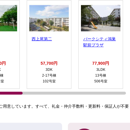
西上尾第二
パークシティ鴻巣
駅前プラザ
00円
57,700円
77,900円
K
3DK
3LDK
号棟
2-17号棟
13号棟
号室
102号室
506号室
ご用意しています。すべて、礼金・仲介手数料・更新料・保証人が不要！