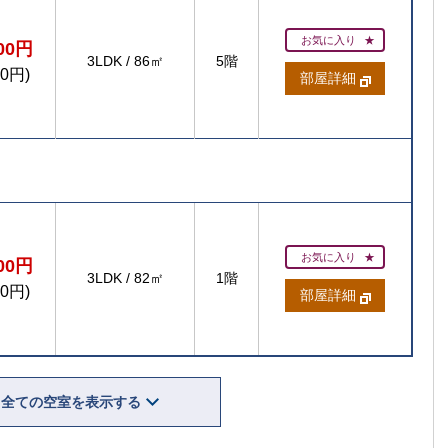
お気に入り
200円
3LDK
/
86㎡
5階
00円)
部屋詳細
賃貸住宅
お気に入り
300円
【ご入居
3LDK
/
82㎡
1階
【
00円)
部屋詳細
【ご入居要件あり
扶
の方限定
全ての空室を表示する