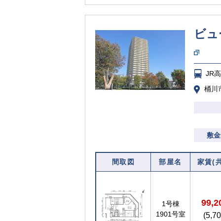
ビュ
JR
桶川市
敷金
間取図
部屋名
家賃(
99,
1号棟
1901号室
(5,7