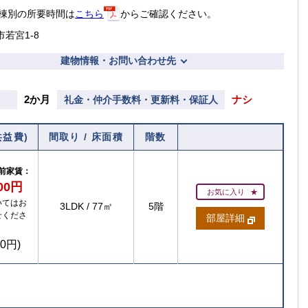
棟別の所要時間は
こちら
からご確認ください。
市若宮1-8
建物情報・お問い合わせ先
2か月
ナシ
礼金・仲介手数料・更新料・保証人
共益費)
間取り / 床面積
階数
前家賃：
600円
お気に入り
いてはお
3LDK
/
77㎡
5階
せくださ
部屋詳細
00円)