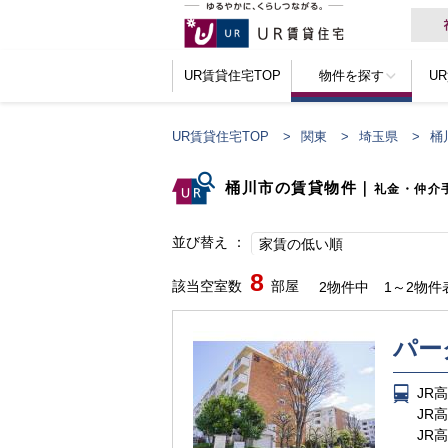
UR賃貸住宅TOP
物件を探す
U
UR賃貸住宅TOP
関東
埼玉県
桶
桶川市の賃貸物件
｜
礼金・仲介
並び替え
家賃の低い順
8
該当空室数
部屋
2物件中
1～2物件
パー
JR
JR
JR