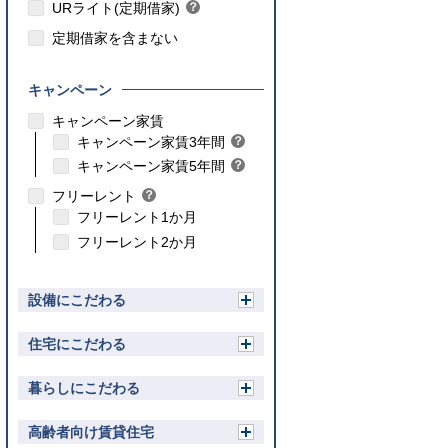
ト
URライト(定期借家)
？
ン
ヒ
ト
定期借家を含まない
ン
ト
キャンペーン
こちら
キャンペーン家賃
こちら
キャンペーン家賃3年間
？
ヒ
こちら
キャンペーン家賃5年間
？
ン
ヒ
フリーレント
？
ト
ン
ヒ
フリーレント1か月
ト
ン
フリーレント2か月
ト
設備にこだわる
開
く
住宅にこだわる
開
く
暮らしにこだわる
開
く
高齢者向け賃貸住宅