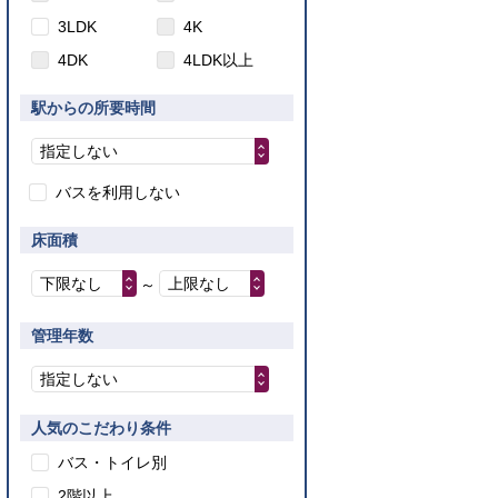
3LDK
4K
4DK
4LDK以上
駅からの所要時間
指定しない
バスを利用しない
床面積
下限なし
上限なし
～
管理年数
指定しない
人気のこだわり条件
バス・トイレ別
2階以上