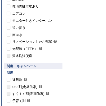
敷地内駐車場あり
エアコン
モニター付きインターホン
追い焚き
こちら
南向き
のインターネット対応について
リノベーションしたお部屋
？
ヒ
光配線（FTTH）
？
ン
ヒ
ト
温水洗浄便座
ン
ト
要件あり】35歳以下の方限定
制度・キャンペーン
ご入居要件あり】満18歳未満のお子様を
】子育て世帯や新婚世帯
養、もしくはご妊娠されている方限定
こちら
制度
こちら
近居割
？
ヒ
こちら
U35割(定期借家)
？
ン
ヒ
こちら
ト
すくすく割(定期借家)
？
ン
ヒ
こちら
ト
子育て割
？
ン
ヒ