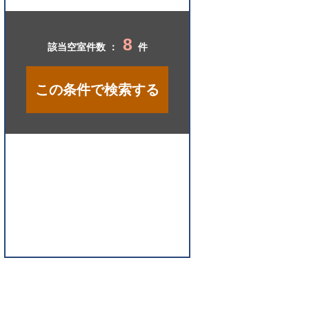
開
く
8
該当空室件数 ：
件
この条件で検索する