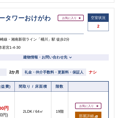
ータワーおけがわ
空室状況
お気に入り
2
高崎線・湘南新宿ライン「桶川」駅 徒歩2分
若宮1-4-30
建物情報・お問い合わせ先
2か月
ナシ
礼金・仲介手数料・更新料・保証人
共益費)
間取り / 床面積
階数
お気に入り
200円
2LDK
/
64㎡
19階
00円)
部屋詳細