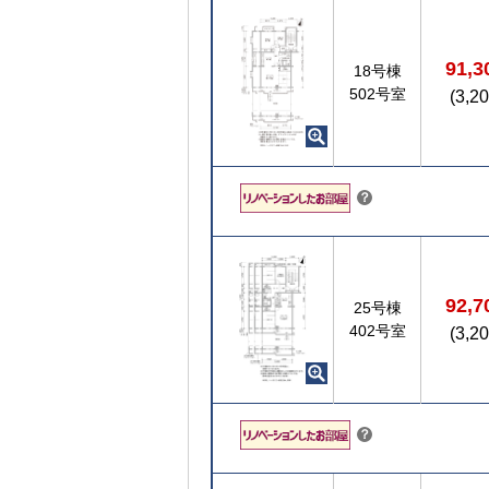
ン
ト
91,
18号棟
502号室
(3,2
こちら
？
92,
25号棟
402号室
(3,2
こちら
？