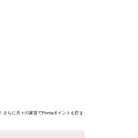
原市
パークシティ鴻
かわつるグ
巣 駅前プラザ第
タウン 松
三
47,100円
97,200円
67,80
2DK
3LDK
3DK
2-3号棟
5号棟
3号
401号室
605号室
502号
さらに月々の家賃でPontaポイントも貯ま