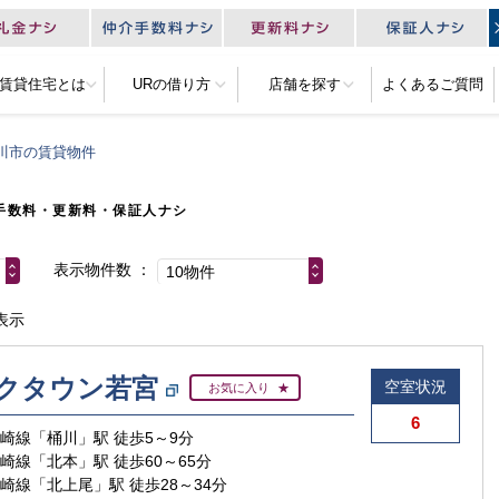
R賃貸住宅とは
URの借り方
店舗を探す
よくあるご質問
川市の賃貸物件
手数料・更新料・保証人ナシ
表示物件数
10物件
表示
クタウン若宮
空室状況
お気に入り
6
高崎線「桶川」駅 徒歩5～9分
高崎線「北本」駅 徒歩60～65分
高崎線「北上尾」駅 徒歩28～34分