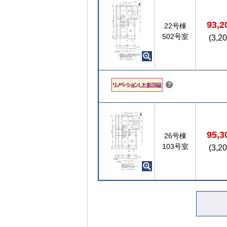
93,
22号棟
502号室
(3,2
こちら
？
95,
26号棟
103号室
(3,2