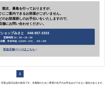
、順次、募集を行っておりますが、
ぐにご案内できるお部屋がございません。
どのお部屋探しのお手伝いをいたしますので、
店舗にお問い合わせください。
ショップみさと 048-957-3333
営業時間 10：00～18：00
水曜、年末年始（12/29～1/3）、5/3～5/5
賃貸住宅
取扱店舗ページはこちら
【ご入居
【
【ご入居要件あり
扶
1
の方限定
空室は前日以前の状況です。先着順のためご希望の住戸のお申込みができない場合があります。