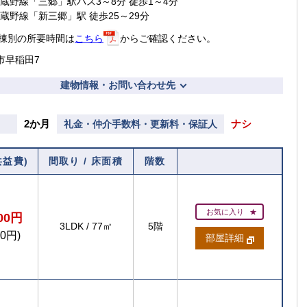
武蔵野線「三郷」駅バス3～8分 徒歩1～4分
武蔵野線「新三郷」駅 徒歩25～29分
棟別の所要時間は
こちら
からご確認ください。
市早稲田7
建物情報・お問い合わせ先
2か月
ナシ
礼金・仲介手数料・更新料・保証人
共益費)
間取り / 床面積
階数
お気に入り
700円
3LDK
/
77㎡
5階
00円)
部屋詳細