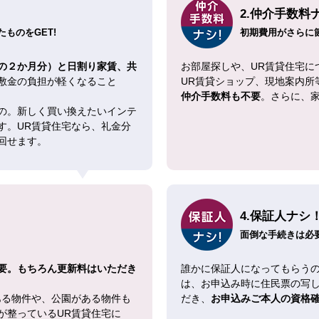
2.仲介手数料
ものをGET!
初期費用がさらに
の２か月分）と日割り家賃、共
お部屋探しや、UR賃貸住宅に
敷金の負担が軽くなること
UR賃貸ショップ、現地案内所
仲介手数料も不要
。さらに、
の。新しく買い換えたいインテ
す。UR賃貸住宅なら、礼金分
回せます。
4.保証人ナシ
面倒な手続きは必
要。もちろん更新料はいただき
誰かに保証人になってもらうの
は、お申込み時に住民票の写
ある物件や、公園がある物件も
だき、
お申込みご本人の資格
が整っているUR賃貸住宅に