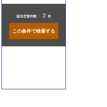
開
く
2
該当空室件数 ：
件
この条件で検索する