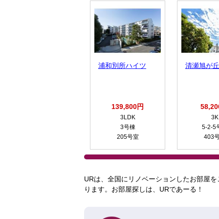
浦和別所ハイツ
清瀬旭が
139,800円
58,2
3LDK
3K
3号棟
5-2-
205号室
403
URは、全国にリノベーションしたお部屋を
ります。お部屋探しは、URであーる！