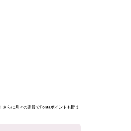
うらわイーストシ
うらわイーストシ
西国分寺ゆ
ティ けやき街
ティ かえで街
番街
108,800円
126,600円
181,8
3LDK
2LDK
2LD
1号棟
3号棟
1号
204号室
401号室
902号
さらに月々の家賃でPontaポイントも貯ま