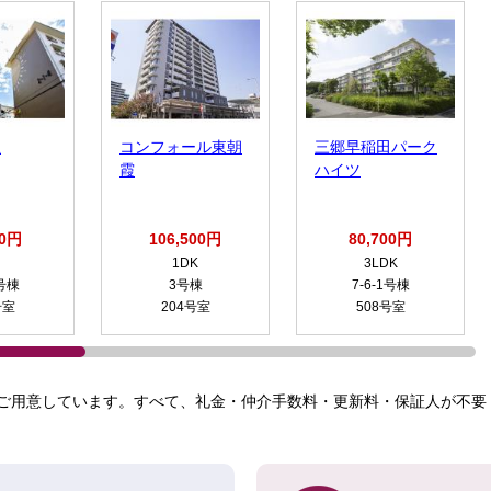
丘
コンフォール東朝
三郷早稲田パーク
霞
ハイツ
00円
106,500円
80,700円
1DK
3LDK
5号棟
3号棟
7-6-1号棟
号室
204号室
508号室
ご用意しています。すべて、礼金・仲介手数料・更新料・保証人が不要！