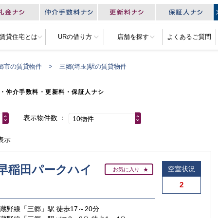
R賃貸住宅とは
URの借り方
店舗を探す
よくあるご質問
郷市の賃貸物件
三郷(埼玉)駅の賃貸物件
・仲介手数料・更新料・保証人ナシ
表示物件数
10物件
表示
早稲田パークハイ
空室状況
お気に入り
2
武蔵野線「三郷」駅 徒歩17～20分