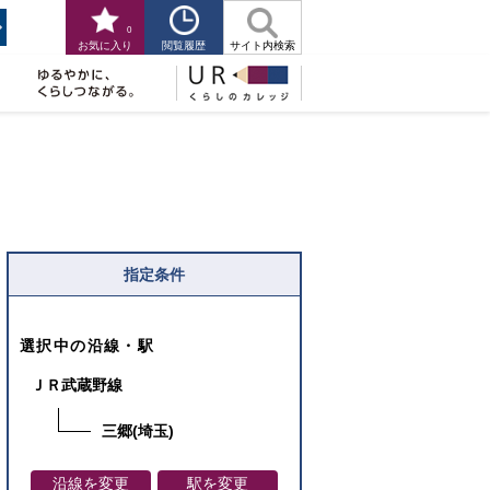
0
閲覧履歴
お気に入り
サイト内検索
指定条件
選択中の沿線・駅
ＪＲ武蔵野線
三郷(埼玉)
沿線を変更
駅を変更