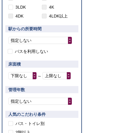
3LDK
4K
4DK
4LDK以上
駅からの所要時間
指定しない
バスを利用しない
床面積
下限なし
上限なし
～
管理年数
指定しない
人気のこだわり条件
バス・トイレ別
2階以上