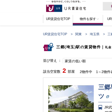
UR賃貸住宅TOP
物件を探す
U
UR賃貸住宅TOP
関東
埼玉県
三
三郷(埼玉)駅の賃貸物件
｜
礼金
並び替え
家賃の低い順
2
該当空室数
部屋
2物件中
1～2物件
三郷
ツ
JR