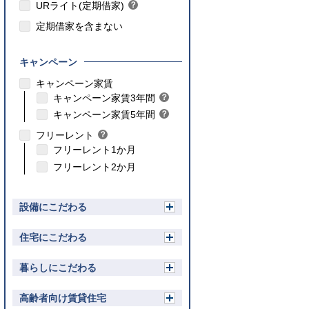
ト
URライト(定期借家)
？
ン
ヒ
ト
定期借家を含まない
ン
ト
キャンペーン
こちら
キャンペーン家賃
こちら
キャンペーン家賃3年間
？
ヒ
こちら
キャンペーン家賃5年間
？
ン
ヒ
フリーレント
？
ト
ン
ヒ
フリーレント1か月
ト
ン
フリーレント2か月
ト
設備にこだわる
開
く
住宅にこだわる
開
く
暮らしにこだわる
開
く
高齢者向け賃貸住宅