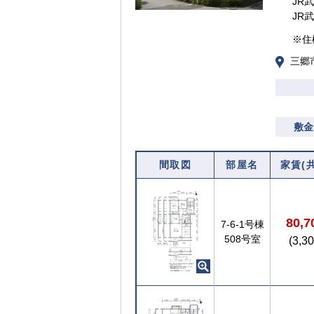
JR
JR
※住
三郷
敷金
間取図
部屋名
家賃(
80,
7-6-1号棟
508号室
(3,3