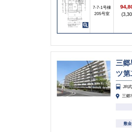
94,
7-7-1号棟
205号室
(3,3
三郷
ツ第
JR
三郷市
敷金