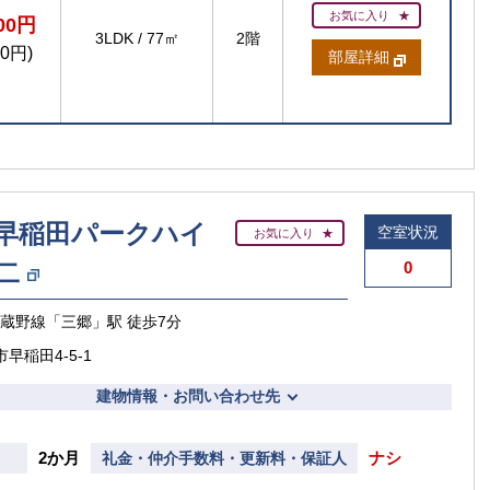
お気に入り
800円
3LDK
/
77㎡
2階
00円)
部屋詳細
早稲田パークハイ
空室状況
お気に入り
二
0
武蔵野線「三郷」駅 徒歩7分
早稲田4-5-1
建物情報・お問い合わせ先
2か月
ナシ
礼金・仲介手数料・更新料・保証人