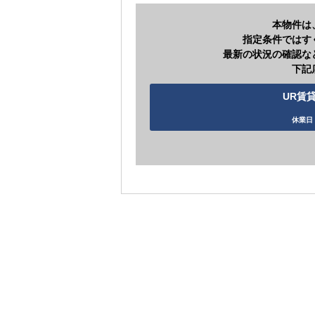
本物件は
指定条件ではす
最新の状況の確認な
下記
UR賃貸
休業日 