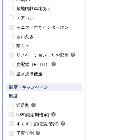
敷地内駐車場あり
エアコン
モニター付きインターホン
追い焚き
こちら
南向き
のインターネット対応について
リノベーションしたお部屋
？
ヒ
光配線（FTTH）
？
ン
ヒ
ト
温水洗浄便座
ン
ト
要件あり】35歳以下の方限定
制度・キャンペーン
ご入居要件あり】満18歳未満のお子様を
】子育て世帯や新婚世帯
養、もしくはご妊娠されている方限定
こちら
制度
こちら
近居割
？
ヒ
こちら
U35割(定期借家)
？
ン
ヒ
こちら
ト
すくすく割(定期借家)
？
ン
ヒ
こちら
ト
子育て割
？
ン
ヒ