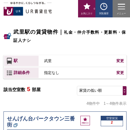
0
お気に入り
閲覧履歴
メニュー
武里駅の賃貸物件
｜
礼金・仲介手数料・更新料・保
証人ナシ
駅
武里
変更
詳細条件
変更
指定なし
5
該当空室数
部屋
家賃の低い順
4物件中
1～4物件表示
せんげん台パークタウン三番
お
空室状況
2
街
気
に