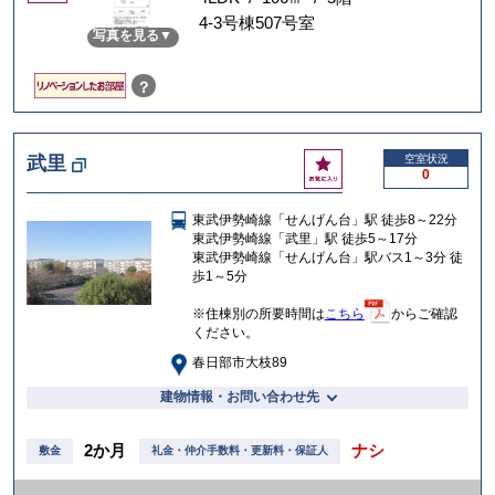
に
4-3号棟507号室
写真を見る
入
り
？
お
武里
空室状況
0
気
に
東武伊勢崎線「せんげん台」駅 徒歩8～22分
入
東武伊勢崎線「武里」駅 徒歩5～17分
り
東武伊勢崎線「せんげん台」駅バス1～3分 徒
歩1～5分
※住棟別の所要時間は
こちら
からご確認
ください。
春日部市大枝89
建物情報・お問い合わせ先
2か月
ナシ
敷金
礼金・仲介手数料・更新料・保証人