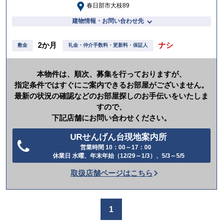
春日部市大枝89
建物情報・お問い合わせ先
2か月
ナシ
敷金
礼金・仲介手数料・更新料・保証人
本物件は、順次、募集を行っておりますが、
指定条件ではすぐにご案内できるお部屋がございません。
最新の状況の確認などのお部屋探しのお手伝いをいたしま
すので、
下記店舗にお問い合わせください。
URせんげん台現地案内所
営業時間 10：00～17：00
電
休業日 水曜、年末年始（12/29～1/3）、5/3～5/5
話
取扱店舗ページはこちら
を
か
け
1
る