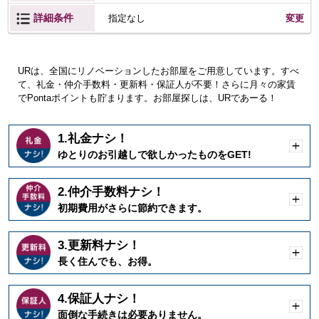
詳細条件
変更
指定なし
URは、全国にリノベーションしたお部屋をご用意しています。すべ
て、礼金・仲介手数料・更新料・保証人が不要！さらに月々の家賃
でPontaポイントも貯まります。お部屋探しは、URであーる！
1.礼金ナシ！
開
ゆとりのお引越しで欲しかったものをGET!
く
2.仲介手数料ナシ！
開
初期費用がさらに節約できます。
く
3.更新料ナシ！
開
長く住んでも、お得。
く
4.保証人ナシ！
開
面倒な手続きは必要ありません。