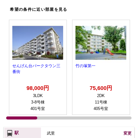
希望の条件に近い部屋を見る
せんげん台パークタウン三
竹の塚第一
番街
98,000円
75,600円
3LDK
2DK
3-8号棟
11号棟
401号室
405号室
駅
武里
変更