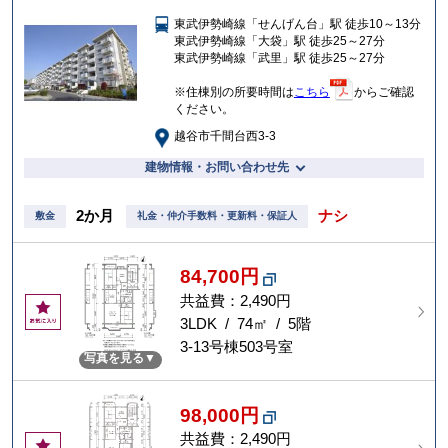
入
東武伊勢崎線「せんげん台」駅 徒歩10～13分
り
東武伊勢崎線「大袋」駅 徒歩25～27分
東武伊勢崎線「武里」駅 徒歩25～27分
※住棟別の所要時間は
こちら
からご確認
ください。
越谷市千間台西3-3
建物情報・お問い合わせ先
2か月
ナシ
敷金
礼金・仲介手数料・更新料・保証人
84,700円
共益費：2,490円
お
気
3LDK / 74㎡ / 5階
に
3-13号棟503号室
写真を見る
入
り
98,000円
共益費：2,490円
お