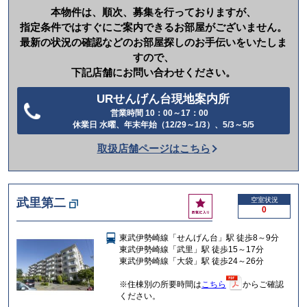
本物件は、順次、募集を行っておりますが、
指定条件ではすぐにご案内できるお部屋がございません。
最新の状況の確認などのお部屋探しのお手伝いをいたしま
すので、
下記店舗にお問い合わせください。
URせんげん台現地案内所
営業時間 10：00～17：00
電
休業日 水曜、年末年始（12/29～1/3）、5/3～5/5
話
取扱店舗ページはこちら
を
か
け
お
武里第二
空室状況
る
0
気
に
東武伊勢崎線「せんげん台」駅 徒歩8～9分
入
東武伊勢崎線「武里」駅 徒歩15～17分
り
東武伊勢崎線「大袋」駅 徒歩24～26分
※住棟別の所要時間は
こちら
からご確認
ください。