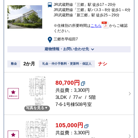
JR武蔵野線「三郷」駅 徒歩17～20分
入
JR武蔵野線「三郷」駅バス3～8分 徒歩1～4分
り
JR武蔵野線「新三郷」駅 徒歩25～29分
※住棟別の所要時間は
こちら
からご確認
ください。
三郷市早稲田7
建物情報・お問い合わせ先
2か月
ナシ
敷金
礼金・仲介手数料・更新料・保証人
80,700円
共益費：3,300円
お
気
3LDK / 77㎡ / 5階
に
7-6-1号棟508号室
写真を見る
入
り
105,000円
共益費：3,300円
お