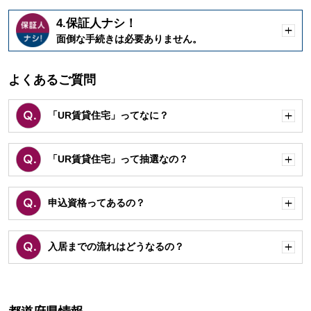
4.保証人ナシ！
開
面倒な手続きは必要ありません。
く
よくあるご質問
「UR賃貸住宅」ってなに？
開
く
「UR賃貸住宅」って抽選なの？
開
く
申込資格ってあるの？
開
く
入居までの流れはどうなるの？
開
く