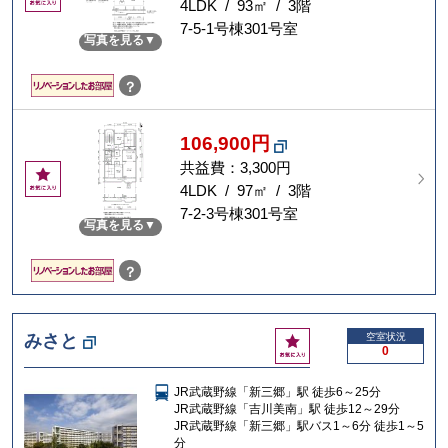
気
4LDK / 93㎡ / 3階
に
7-5-1号棟301号室
写真を見る
入
り
？
106,900円
共益費：3,300円
お
気
4LDK / 97㎡ / 3階
に
7-2-3号棟301号室
写真を見る
入
り
？
お
みさと
空室状況
0
気
に
JR武蔵野線「新三郷」駅 徒歩6～25分
入
JR武蔵野線「吉川美南」駅 徒歩12～29分
り
JR武蔵野線「新三郷」駅バス1～6分 徒歩1～5
分