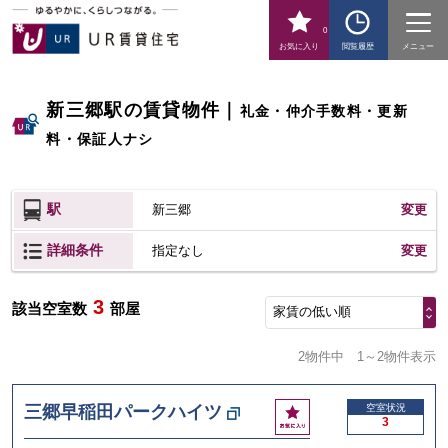
0
お気に入り
閲覧履歴
メニュー
新三郷駅の賃貸物件
｜
礼金・仲介手数料・更新
料・保証人ナシ
駅
新三郷
変更
詳細条件
変更
指定なし
3
該当空室数
部屋
家賃の低い順
2物件中
1～2物件表示
お
三郷早稲田パークハイツ
空室状況
3
気
に