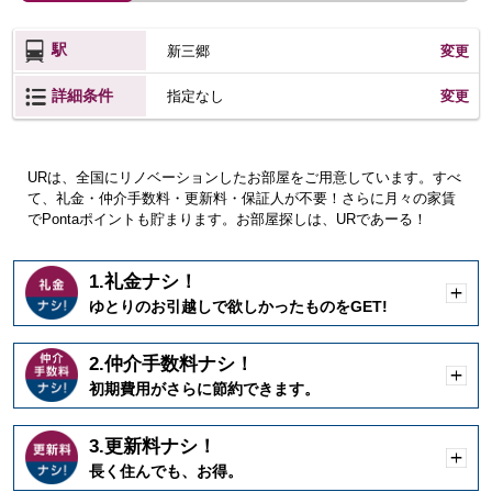
駅
新三郷
変更
詳細条件
変更
指定なし
URは、全国にリノベーションしたお部屋をご用意しています。すべ
て、礼金・仲介手数料・更新料・保証人が不要！さらに月々の家賃
でPontaポイントも貯まります。お部屋探しは、URであーる！
1.礼金ナシ！
開
ゆとりのお引越しで欲しかったものをGET!
く
2.仲介手数料ナシ！
開
初期費用がさらに節約できます。
く
3.更新料ナシ！
開
長く住んでも、お得。
く