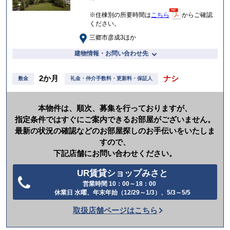
※住棟別の所要時間は
こちら
からご確認
ください。
三郷市彦成3ほか
建物情報・お問い合わせ先
2か月
ナシ
敷金
礼金・仲介手数料・更新料・保証人
本物件は、順次、募集を行っておりますが、
指定条件ではすぐにご案内できるお部屋がございません。
最新の状況の確認などのお部屋探しのお手伝いをいたしま
すので、
下記店舗にお問い合わせください。
UR賃貸ショップみさと
営業時間 10：00～18：00
電
休業日 水曜、年末年始（12/29～1/3）、5/3～5/5
話
取扱店舗ページはこちら
を
か