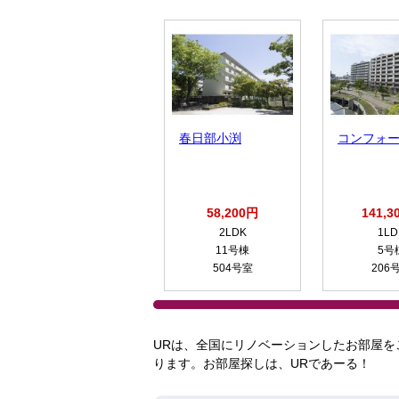
春日部小渕
コンフォ
58,200円
141,3
2LDK
1LD
11号棟
5号
504号室
206
URは、全国にリノベーションしたお部屋を
ります。お部屋探しは、URであーる！