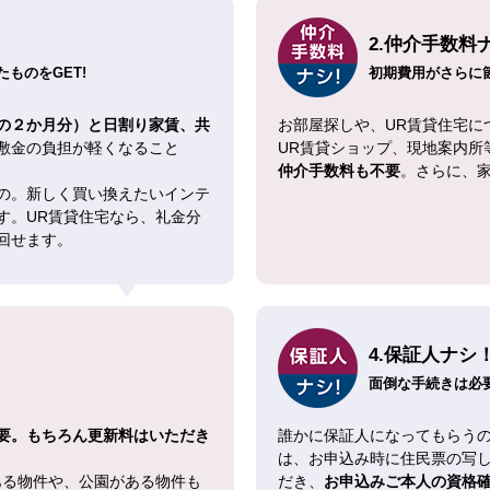
2.仲介手数料
ものをGET!
初期費用がさらに
の２か月分）と日割り家賃、共
お部屋探しや、UR賃貸住宅に
敷金の負担が軽くなること
UR賃貸ショップ、現地案内所
仲介手数料も不要
。さらに、
の。新しく買い換えたいインテ
す。UR賃貸住宅なら、礼金分
回せます。
4.保証人ナシ
面倒な手続きは必
要。もちろん更新料はいただき
誰かに保証人になってもらうの
は、お申込み時に住民票の写
ある物件や、公園がある物件も
だき、
お申込みご本人の資格