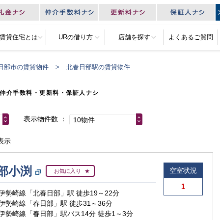
R賃貸住宅とは
URの借り方
店舗を探す
よくあるご質問
日部市の賃貸物件
北春日部駅の賃貸物件
仲介手数料・更新料・保証人ナシ
表示物件数
10物件
表示
部小渕
空室状況
お気に入り
1
伊勢崎線「北春日部」駅 徒歩19～22分
伊勢崎線「春日部」駅 徒歩31～36分
伊勢崎線「春日部」駅バス14分 徒歩1～3分