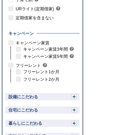
ン
ヒ
ト
URライト(定期借家)
？
ン
ヒ
ト
定期借家を含まない
ン
ト
キャンペーン
こちら
キャンペーン家賃
こちら
キャンペーン家賃3年間
？
ヒ
こちら
キャンペーン家賃5年間
？
ン
ヒ
フリーレント
？
ト
ン
ヒ
フリーレント1か月
ト
ン
フリーレント2か月
ト
設備にこだわる
開
く
住宅にこだわる
開
く
暮らしにこだわる
開