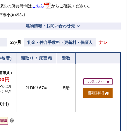
棟別の所要時間は
こちら
からご確認ください。
市小渕493-1
建物情報・お問い合わせ先
2か月
ナシ
礼金・仲介手数料・更新料・保証人
共益費)
間取り / 床面積
階数
前家賃：
800円
お気に入り
いてはお
2LDK
/
67㎡
5階
せくださ
部屋詳細
00円)
こちら
？