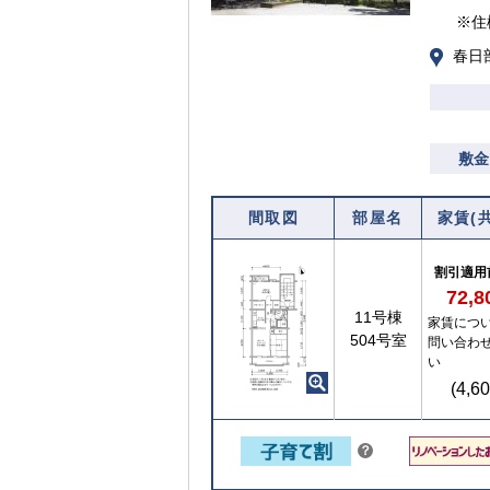
※住
春日部
敷金
間取図
部屋名
家賃(
割引適用
72,
【ご入居要件あり】子育て世帯や新婚世帯
11号棟
家賃につ
の方限定
504号室
問い合わ
い
(4,6
こちら
？
ヒ