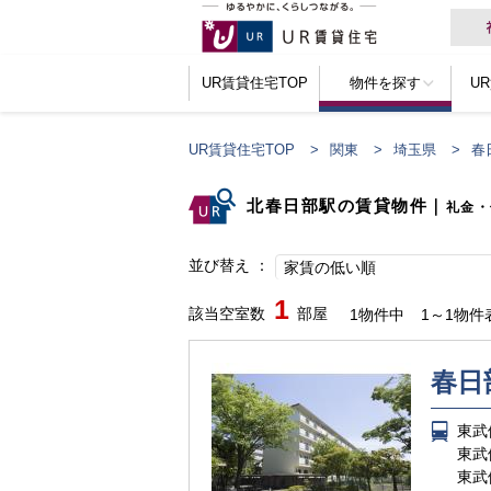
UR賃貸住宅TOP
物件を探す
U
UR賃貸住宅TOP
関東
埼玉県
春
北春日部駅の賃貸物件
｜
礼金・
並び替え
家賃の低い順
1
該当空室数
部屋
1物件中
1～1物件
春日
東武
東武
東武