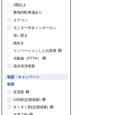
2階以上
敷地内駐車場あり
エアコン
モニター付きインターホン
追い焚き
こちら
南向き
のインターネット対応について
リノベーションしたお部屋
？
ヒ
光配線（FTTH）
？
ン
ヒ
ト
温水洗浄便座
ン
ト
要件あり】35歳以下の方限定
制度・キャンペーン
ご入居要件あり】満18歳未満のお子様を
】子育て世帯や新婚世帯
養、もしくはご妊娠されている方限定
こちら
制度
こちら
近居割
？
ヒ
こちら
U35割(定期借家)
？
ン
ヒ
こちら
ト
すくすく割(定期借家)
？
ン
ヒ
こちら
ト
子育て割
？