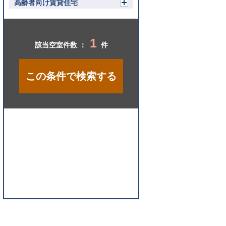
く
高齢者向け賃貸住宅
開
く
1
該当空室件数 ：
件
この条件で検索する