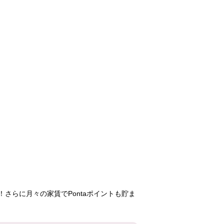
竹の塚第一
せんげん台パーク
リバーサイ
タウン四番街
77,800円
108,400円
73,10
1LDK
3LDK
1DK
22号棟
4-6号棟
2号
503号室
303号室
318号
さらに月々の家賃でPontaポイントも貯ま