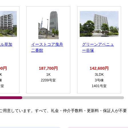
ール草加
イーストコア曳舟
グリーンアベニュ
二番館
ー谷塚
00円
187,700円
142,600円
K
1K
3LDK
棟
2209号室
3号棟
号室
1401号室
ご用意しています。すべて、礼金・仲介手数料・更新料・保証人が不要！