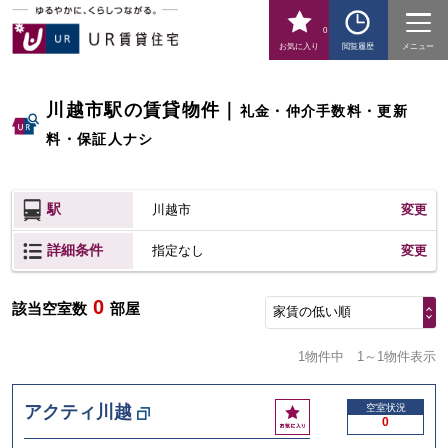
0
お気に入り
閲覧履歴
メニュー
川越市駅の賃貸物件
｜
礼金・仲介手数料・更新
料・保証人ナシ
駅
川越市
変更
詳細条件
変更
指定なし
0
該当空室数
部屋
家賃の低い順
1物件中
1～1物件表示
お
アクティ川越
空室状況
0
気
に