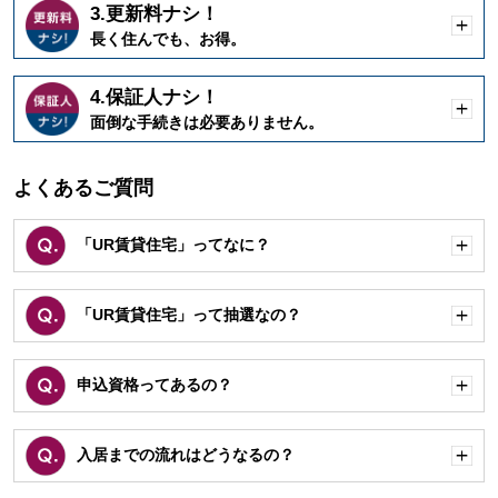
3.更新料ナシ！
開
長く住んでも、お得。
く
4.保証人ナシ！
開
面倒な手続きは必要ありません。
く
よくあるご質問
「UR賃貸住宅」ってなに？
開
く
「UR賃貸住宅」って抽選なの？
開
く
申込資格ってあるの？
開
く
入居までの流れはどうなるの？
開
く