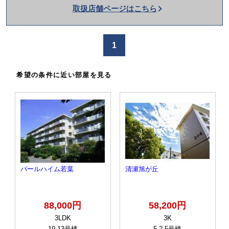
取扱店舗ページはこちら
を
か
け
1
る
希望の条件に近い部屋を見る
パールハイム若葉
清瀬旭が丘
88,000円
58,200円
3LDK
3K
19-13号棟
5-2-5号棟