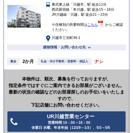
東武東上線「川越市」駅 徒歩11分
入
西武新宿線「本川越」駅 徒歩15～16分
り
JR川越線「川越」駅 徒歩21～23分
※住棟別の所要時間は
こちら
からご確認
ください。
川越市三光町38-1
建物情報・お問い合わせ先
2か月
ナシ
敷金
礼金・仲介手数料・更新料・保証人
本物件は、順次、募集を行っておりますが、
指定条件ではすぐにご案内できるお部屋がございません。
最新の状況の確認などのお部屋探しのお手伝いをいたしま
すので、
下記店舗にお問い合わせください。
UR川越営業センター
営業時間 10：00～18：00
電
休業日 水曜、年末年始（12/29～1/3）、5/3～5/5
話