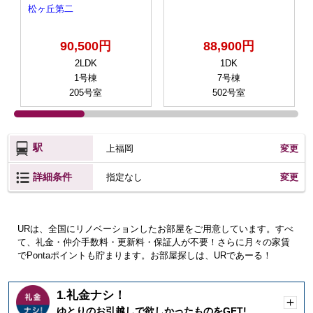
松ヶ丘第二
90,500円
88,900円
2LDK
1DK
1号棟
7号棟
205号室
502号室
駅
上福岡
変更
詳細条件
変更
指定なし
URは、全国にリノベーションしたお部屋をご用意しています。すべ
て、礼金・仲介手数料・更新料・保証人が不要！さらに月々の家賃
でPontaポイントも貯まります。お部屋探しは、URであーる！
1.礼金ナシ！
開
ゆとりのお引越しで欲しかったものをGET!