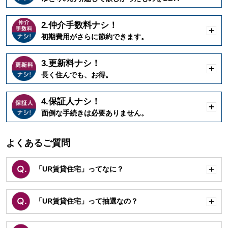
く
2.仲介手数料ナシ！
開
初期費用がさらに節約できます。
く
3.更新料ナシ！
開
長く住んでも、お得。
く
4.保証人ナシ！
開
面倒な手続きは必要ありません。
く
よくあるご質問
「UR賃貸住宅」ってなに？
開
く
「UR賃貸住宅」って抽選なの？
開
く