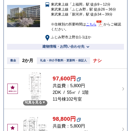
東武東上線「上福岡」駅 徒歩9～12分
入
東武東上線「ふじみ野」駅 徒歩26～36分
り
東武東上線「新河岸」駅 徒歩34～39分
※住棟別の所要時間は
こちら
からご確認
ください。
ふじみ野市上野台1-1ほか
建物情報・お問い合わせ先
2か月
ナシ
敷金
礼金・仲介手数料・更新料・保証人
97,600円
共益費：5,800円
お
気
2DK / 55㎡ / 1階
に
11号棟102号室
写真を見る
入
り
98,800円
共益費：5,800円
お