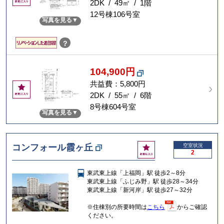
気
2DK / 49㎡ / 1階
に
12号棟106号室
写真を見る
入
り
？
104,900円
共益費：5,800円
お
気
2DK / 55㎡ / 6階
に
8号棟604号室
写真を見る
入
り
お
コンフォール霞ヶ丘
空室状況
2
気
に
東武東上線「上福岡」駅 徒歩2～8分
入
東武東上線「ふじみ野」駅 徒歩28～34分
り
東武東上線「新河岸」駅 徒歩27～32分
※住棟別の所要時間は
こちら
からご確認
ください。