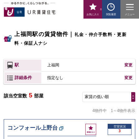
0
お気に入り
閲覧履歴
メニュー
上福岡駅の賃貸物件
｜
礼金・仲介手数料・更新
料・保証人ナシ
駅
上福岡
変更
詳細条件
変更
指定なし
5
該当空室数
部屋
家賃の低い順
4物件中
1～4物件表示
お
コンフォール上野台
空室状況
3
気
に