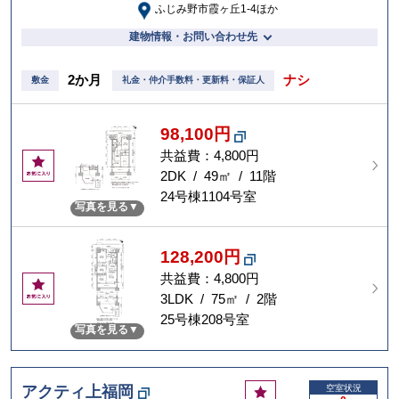
ふじみ野市霞ヶ丘1-4ほか
建物情報・お問い合わせ先
2か月
ナシ
敷金
礼金・仲介手数料・更新料・保証人
98,100円
共益費：4,800円
お
気
2DK / 49㎡ / 11階
に
24号棟1104号室
写真を見る
入
り
128,200円
共益費：4,800円
お
気
3LDK / 75㎡ / 2階
に
25号棟208号室
写真を見る
入
り
お
アクティ上福岡
空室状況