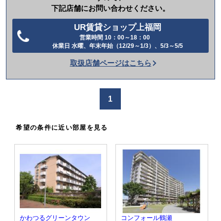
下記店舗にお問い合わせください。
UR賃貸ショップ上福岡
営業時間 10：00～18：00
電
休業日 水曜、年末年始（12/29～1/3）、5/3～5/5
話
取扱店舗ページはこちら
を
か
け
1
る
希望の条件に近い部屋を見る
かわつるグリーンタウン
コンフォール鶴瀬