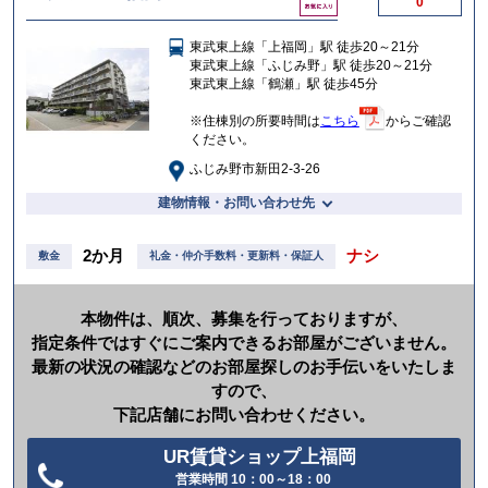
0
気
に
東武東上線「上福岡」駅 徒歩20～21分
入
東武東上線「ふじみ野」駅 徒歩20～21分
り
東武東上線「鶴瀬」駅 徒歩45分
※住棟別の所要時間は
こちら
からご確認
ください。
ふじみ野市新田2-3-26
建物情報・お問い合わせ先
2か月
ナシ
敷金
礼金・仲介手数料・更新料・保証人
本物件は、順次、募集を行っておりますが、
指定条件ではすぐにご案内できるお部屋がございません。
最新の状況の確認などのお部屋探しのお手伝いをいたしま
すので、
下記店舗にお問い合わせください。
UR賃貸ショップ上福岡
営業時間 10：00～18：00