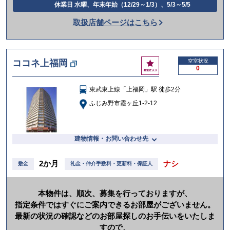
電
休業日 水曜、年末年始（12/29～1/3）、5/3～5/5
話
取扱店舗ページはこちら
を
か
け
お
ココネ上福岡
空室状況
る
0
気
に
東武東上線「上福岡」駅 徒歩2分
入
り
ふじみ野市霞ヶ丘1-2-12
建物情報・お問い合わせ先
2か月
ナシ
敷金
礼金・仲介手数料・更新料・保証人
本物件は、順次、募集を行っておりますが、
指定条件ではすぐにご案内できるお部屋がございません。
最新の状況の確認などのお部屋探しのお手伝いをいたしま
すので、