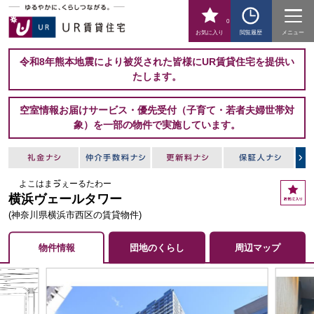
0
お気に入り
閲覧履歴
メニュー
令和8年熊本地震により被災された皆様にUR賃貸住宅を提供い
たします。
空室情報お届けサービス・優先受付（子育て・若者夫婦世帯対
象）を一部の物件で実施しています。
よこはまゔぇーるたわー
お
横浜ヴェールタワー
気
に
(神奈川県横浜市西区の賃貸物件)
入
り
物件情報
団地のくらし
周辺マップ