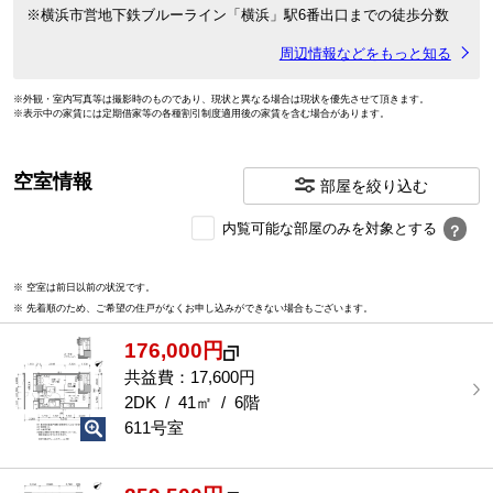
※横浜市営地下鉄ブルーライン「横浜」駅6番出口までの徒歩分数
周辺情報などをもっと知る
※外観・室内写真等は撮影時のものであり、現状と異なる場合は現状を優先させて頂きます。
※表示中の家賃には定期借家等の各種割引制度適用後の家賃を含む場合があります。
空室情報
部屋を絞り込む
内
内覧可能な部屋のみを対象とする
？
覧
可
※ 空室は前日以前の状況です。
能
※ 先着順のため、ご希望の住戸がなくお申し込みができない場合もございます。
な
部
176,000円
屋
を
共益費：17,600円
選
2DK / 41㎡ / 6階
択
611号室
す
る