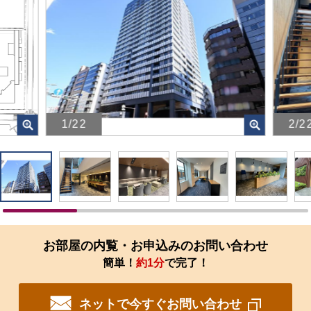
1/22
2/2
画
画
像
像
を
を
ク
ク
リ
リ
ッ
ッ
ク
ク
す
す
お部屋の内覧・お申込みのお問い合わせ
る
る
簡単！
約1分
で完了！
と、
と、
拡
拡
大
大
ネットで今すぐお問い合わせ
さ
さ