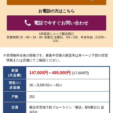
れ
れ
た
た
お電話の方はこちら
画
画
像
像
電話で今すぐお問い合わせ
を
を
ご
ご
覧
覧
UR賃貸ショップ横浜西口
営業時間 10：00～18：00 休業日 水曜日、5/3～5/5、年末年始（12/29～
い
い
1/3）
た
た
だ
だ
け
け
※管理物件全体の情報です。募集中空家の家賃等は本ページ下部の空室
ま
ま
情報または店舗にてご確認ください。
す。
す。
家賃
147,000円～495,000円
(17,600円)
(共益費)
間取り/
1K～2LDK/32㎡～82㎡
床面積
戸数
252
交通
横浜市営地下鉄ブルーライン「横浜」駅6番出口 徒
歩5分