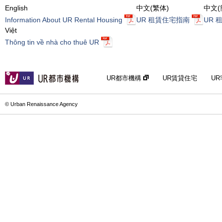
English
中文(繁体)
中文(
Information About UR Rental Housing
UR 租賃住宅指南
UR 
Việt
Thông tin về nhà cho thuê UR
UR都市機構
UR賃貸住宅
U
© Urban Renaissance Agency