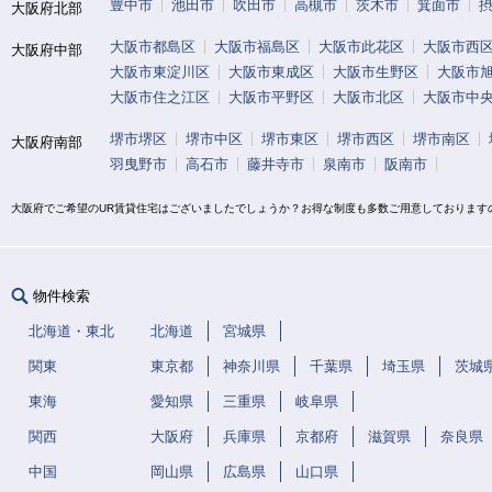
豊中市
池田市
吹田市
高槻市
茨木市
箕面市
大阪府北部
大阪市都島区
大阪市福島区
大阪市此花区
大阪市西
大阪府中部
大阪市東淀川区
大阪市東成区
大阪市生野区
大阪市
大阪市住之江区
大阪市平野区
大阪市北区
大阪市中
堺市堺区
堺市中区
堺市東区
堺市西区
堺市南区
大阪府南部
羽曳野市
高石市
藤井寺市
泉南市
阪南市
大阪府でご希望のUR賃貸住宅はございましたでしょうか？お得な制度も多数ご用意しております
物件検索
北海道・東北
北海道
宮城県
関東
東京都
神奈川県
千葉県
埼玉県
茨城
東海
愛知県
三重県
岐阜県
関西
大阪府
兵庫県
京都府
滋賀県
奈良県
中国
岡山県
広島県
山口県