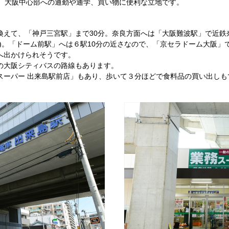
分。大阪中心部への通勤や通学、買い物に便利な立地です。
換えて、「神戸三宮駅」まで30分。奈良方面へは「大阪難波駅」で近鉄
)。「ドーム前駅」へは６駅10分の近さなので、「京セラドーム大阪」
へ出かけられそうです。
の大阪シティバスの路線もあります。
スーパー 出来島駅前店」もあり、歩いて３分ほどで食料品の買い出しも