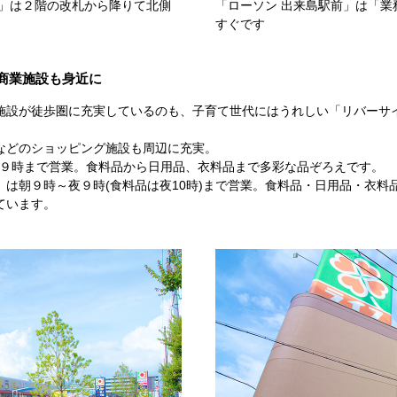
店」は２階の改札から降りて北側
「ローソン 出来島駅前」は「業
すぐです
商業施設も身近に
施設が徒歩圏に充実しているのも、子育て世代にはうれしい「リバーサ
などのショッピング施設も周辺に充実。
夜９時まで営業。食料品から日用品、衣料品まで多彩な品ぞろえです。
は朝９時～夜９時(食料品は夜10時)まで営業。食料品・日用品・衣料
ています。