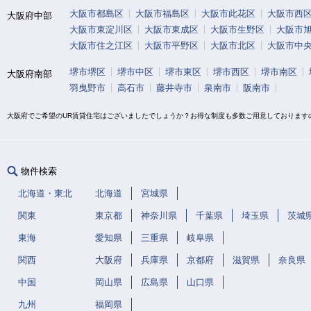
大阪市都島区
大阪市福島区
大阪市此花区
大阪市西
大阪府中部
大阪市東淀川区
大阪市東成区
大阪市生野区
大阪市
大阪市住之江区
大阪市平野区
大阪市北区
大阪市中
堺市堺区
堺市中区
堺市東区
堺市西区
堺市南区
大阪府南部
羽曳野市
高石市
藤井寺市
泉南市
阪南市
大阪府でご希望のUR賃貸住宅はございましたでしょうか？お得な制度も多数ご用意しております
物件検索
北海道・東北
北海道
宮城県
関東
東京都
神奈川県
千葉県
埼玉県
茨城
東海
愛知県
三重県
岐阜県
関西
大阪府
兵庫県
京都府
滋賀県
奈良県
中国
岡山県
広島県
山口県
九州
福岡県