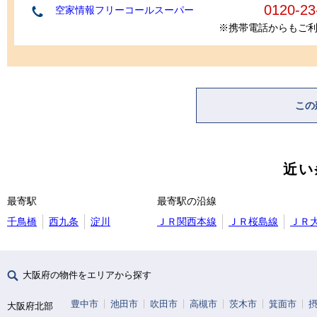
0120-23
空家情報フリーコールスーパー
※携帯電話からもご
この
近い
最寄駅
最寄駅の沿線
千鳥橋
西九条
淀川
ＪＲ関西本線
ＪＲ桜島線
ＪＲ
大阪府の物件をエリアから探す
豊中市
池田市
吹田市
高槻市
茨木市
箕面市
大阪府北部