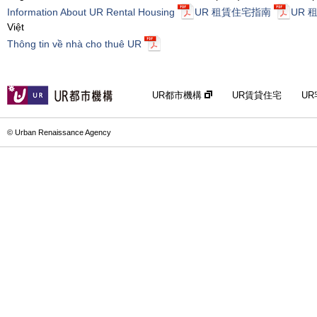
Information About UR Rental Housing
UR 租賃住宅指南
UR 
Việt
Thông tin về nhà cho thuê UR
UR都市機構
UR賃貸住宅
U
© Urban Renaissance Agency