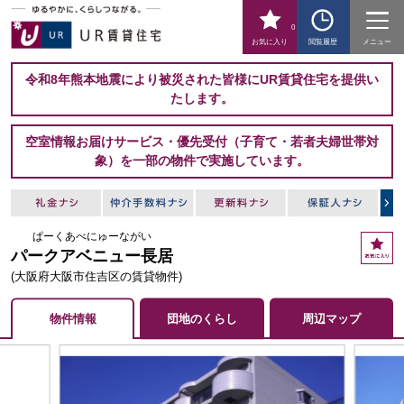
0
お気に入り
閲覧履歴
メニュー
令和8年熊本地震により被災された皆様にUR賃貸住宅を提供い
たします。
空室情報お届けサービス・優先受付（子育て・若者夫婦世帯対
象）を一部の物件で実施しています。
ぱーくあべにゅーながい
お
パークアベニュー長居
気
に
(大阪府大阪市住吉区の賃貸物件)
入
り
物件情報
団地のくらし
周辺マップ