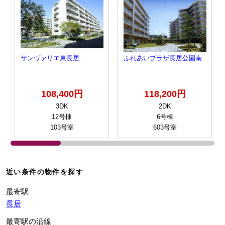
サンヴァリエ東長居
ふれあいプラザ長居公園南
108,400円
118,200円
3DK
2DK
12号棟
6号棟
103号室
603号室
近い条件の物件を探す
最寄駅
長居
最寄駅の沿線