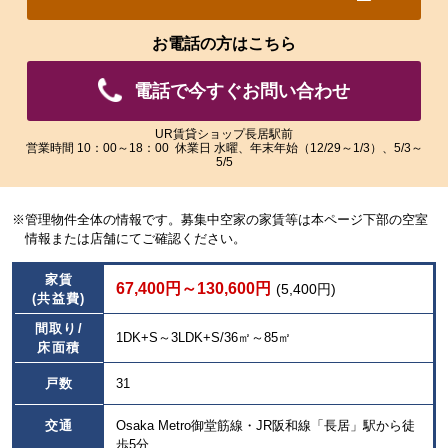
れ
れ
た
た
お電話の方はこちら
画
画
像
像
電話で今すぐお問い合わせ
を
を
ご
ご
覧
覧
UR賃貸ショップ長居駅前
営業時間 10：00～18：00 休業日 水曜、年末年始（12/29～1/3）、5/3～
い
い
5/5
た
た
だ
だ
け
け
※管理物件全体の情報です。募集中空家の家賃等は本ページ下部の空室
ま
ま
情報または店舗にてご確認ください。
す。
す。
家賃
67,400円～130,600円
(5,400円)
(共益費)
間取り/
1DK+S～3LDK+S/36㎡～85㎡
床面積
戸数
31
交通
Osaka Metro御堂筋線・JR阪和線「長居」駅から徒
歩5分