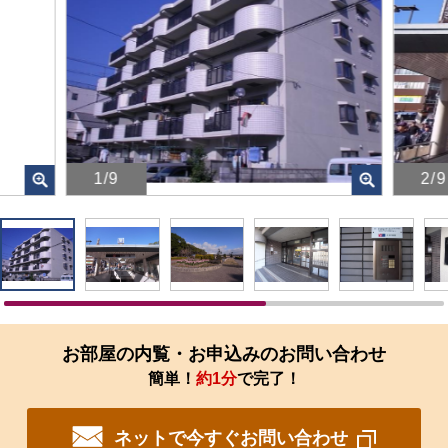
1/9
2/9
画
画
像
像
を
を
ク
ク
リ
リ
ッ
ッ
ク
ク
す
す
お部屋の内覧・お申込みのお問い合わせ
る
る
簡単！
約1分
で完了！
と、
と、
拡
拡
大
大
ネットで今すぐお問い合わせ
さ
さ