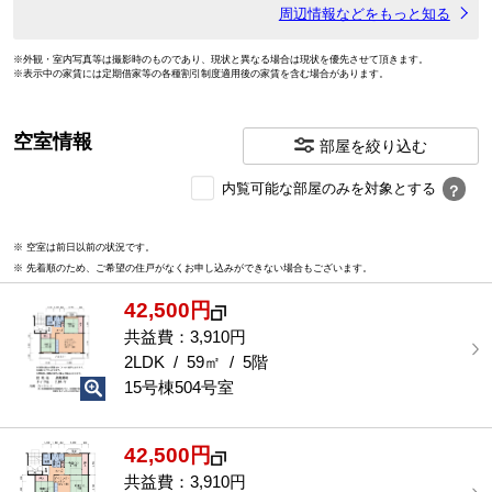
周辺情報などをもっと知る
※外観・室内写真等は撮影時のものであり、現状と異なる場合は現状を優先させて頂きます。
※表示中の家賃には定期借家等の各種割引制度適用後の家賃を含む場合があります。
空室情報
部屋を絞り込む
内
内覧可能な部屋のみを対象とする
？
覧
可
※ 空室は前日以前の状況です。
能
※ 先着順のため、ご希望の住戸がなくお申し込みができない場合もございます。
な
部
42,500円
屋
を
共益費：3,910円
選
2LDK / 59㎡ / 5階
択
15号棟504号室
す
る
42,500円
共益費：3,910円