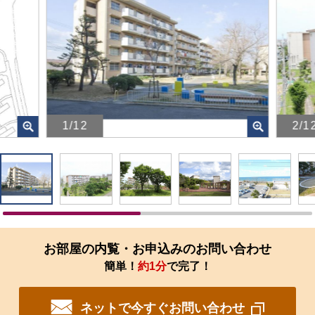
1/12
2/1
画
画
像
像
を
を
ク
ク
リ
リ
ッ
ッ
ク
ク
す
す
お部屋の内覧・お申込みのお問い合わせ
る
る
簡単！
約1分
で完了！
と、
と、
拡
拡
大
大
ネットで今すぐお問い合わせ
さ
さ