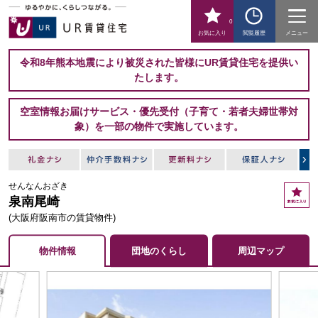
0
お気に入り
閲覧履歴
メニュー
令和8年熊本地震により被災された皆様にUR賃貸住宅を提供い
たします。
空室情報お届けサービス・優先受付（子育て・若者夫婦世帯対
象）を一部の物件で実施しています。
せんなんおざき
お
泉南尾崎
気
に
(大阪府阪南市の賃貸物件)
入
り
物件情報
団地のくらし
周辺マップ