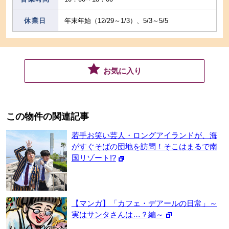
休業日
年末年始（12/29～1/3）、5/3～5/5
お気に入り
この物件の関連記事
若手お笑い芸人・ロングアイランドが、海
がすぐそばの団地を訪問！そこはまるで南
国リゾート!?
【マンガ】「カフェ・デアールの日常」～
実はサンタさんは…？編～