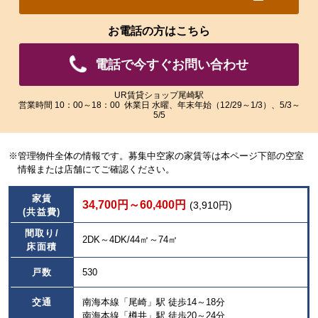
れ
れ
た
た
お電話の方はこちら
画
画
像
像
電話で今すぐお問い合わせ
を
を
ご
ご
覧
覧
UR賃貸ショップ尾崎駅
営業時間 10：00～18：00 休業日 水曜、年末年始（12/29～1/3）、5/3～
い
い
5/5
た
た
だ
だ
け
け
※管理物件全体の情報です。募集中空家の家賃等は本ページ下部の空室
ま
ま
情報または店舗にてご確認ください。
す。
す。
家賃
34,700円～60,400円
(3,910円)
(共益費)
間取り/
2DK～4DK/44㎡～74㎡
床面積
戸数
530
交通
南海本線「尾崎」駅 徒歩14～18分
南海本線「樽井」駅 徒歩20～24分