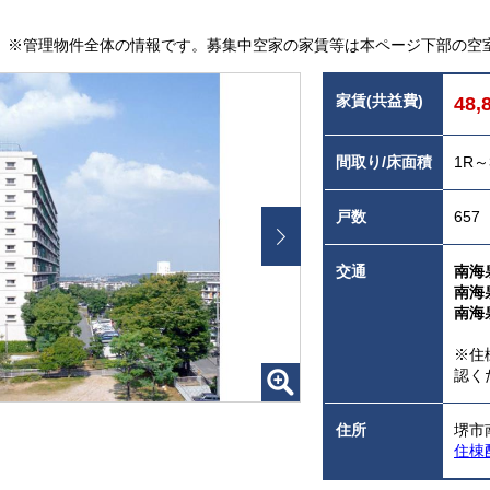
※管理物件全体の情報です。募集中空家の家賃等は本ページ下部の空
家賃(共益費)
48,
間取り/床面積
1R～
戸数
657
交通
南海
南海
南海
※住
認く
住所
堺市
住棟