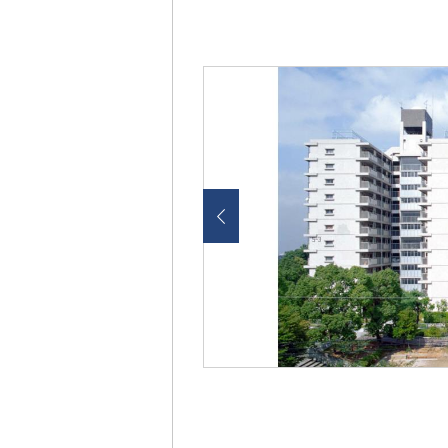
画
像
を
ク