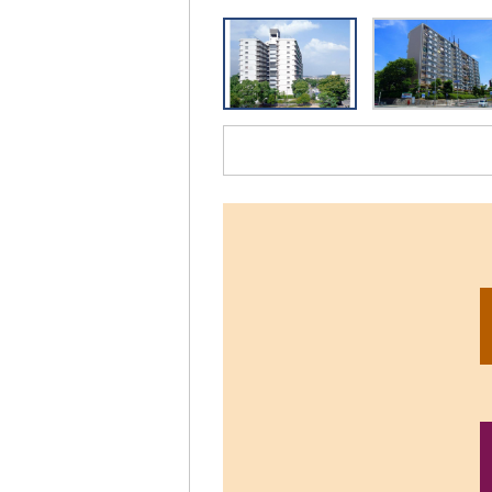
リ
ッ
ク
す
る
と、
拡
大
さ
れ
た
画
像
を
ご
覧
い
た
だ
け
ま