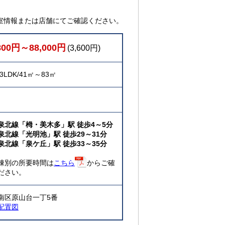
室情報または店舗にてご確認ください。
800円～88,000円
(3,600円)
3LDK/41㎡～83㎡
泉北線「栂・美木多」駅 徒歩4～5分
泉北線「光明池」駅 徒歩29～31分
泉北線「泉ケ丘」駅 徒歩33～35分
棟別の所要時間は
こちら
からご確
ださい。
南区原山台一丁5番
配置図