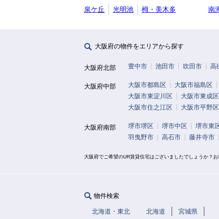
泉ケ丘
光明池
栂・美木多
南
大阪府の物件をエリアから探す
豊中市
池田市
吹田市
高
大阪府北部
大阪市都島区
大阪市福島区
大阪府中部
大阪市東淀川区
大阪市東成区
大阪市住之江区
大阪市平野区
堺市堺区
堺市中区
堺市東
大阪府南部
羽曳野市
高石市
藤井寺市
大阪府でご希望のUR賃貸住宅はございましたでしょうか？
物件検索
北海道・東北
北海道
宮城県