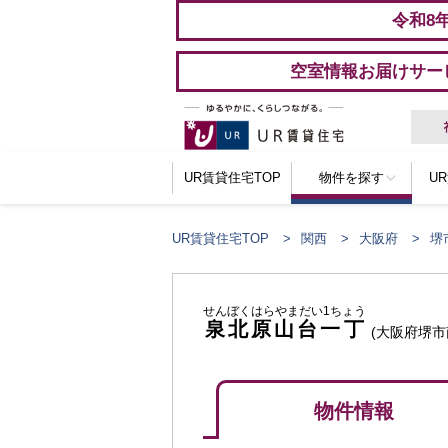
令和8
空室情報お届けサー
UR賃貸住宅TOP
物件を探す
U
UR賃貸住宅TOP
関西
大阪府
堺
せんぼくはらやまだい1ちょう
泉北原山台一丁
(大阪府堺市
物件情報