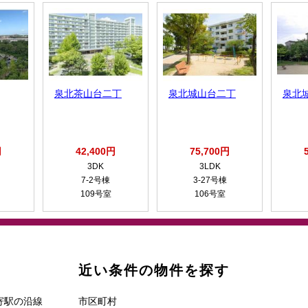
泉北茶山台二丁
泉北城山台二丁
泉北
円
42,400円
75,700円
3DK
3LDK
7-2号棟
3-27号棟
109号室
106号室
近い条件の物件を探す
寄駅の沿線
市区町村