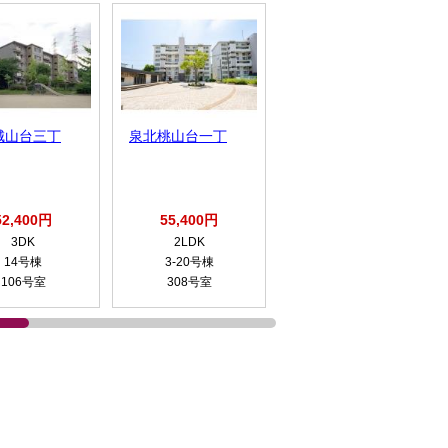
城山台三丁
泉北桃山台一丁
ベルマージュ堺弐
番館
52,400円
55,400円
158,500円
3DK
2LDK
3LDK
14号棟
3-20号棟
1004号室
106号室
308号室