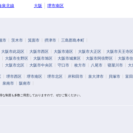
海泉北線
大阪
堺市南区
槻市
茨木市
箕面市
摂津市
三島郡島本町
大阪市此花区
大阪市西区
大阪市港区
大阪市大正区
大阪市天王寺
大阪市生野区
大阪市旭区
大阪市城東区
大阪市阿倍野区
大阪市
大阪市北区
大阪市中央区
守口市
枚方市
八尾市
寝屋川市
大
区
堺市西区
堺市南区
堺市北区
岸和田市
泉大津市
貝塚市
富田
泉南市
阪南市
お得な制度も多数ご用意しておりますので、ぜひご覧ください。