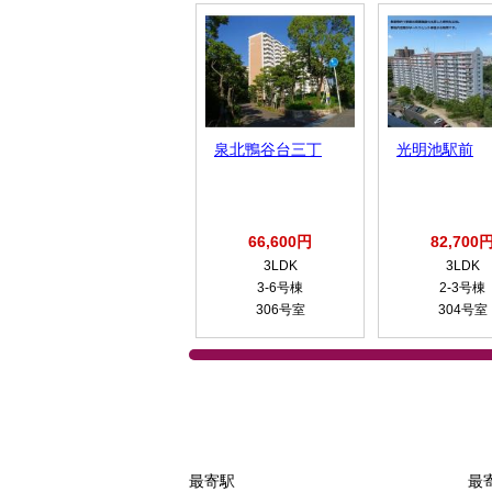
泉北鴨谷台三丁
光明池駅前
66,600円
82,700
3LDK
3LDK
3-6号棟
2-3号棟
306号室
304号室
最寄駅
最