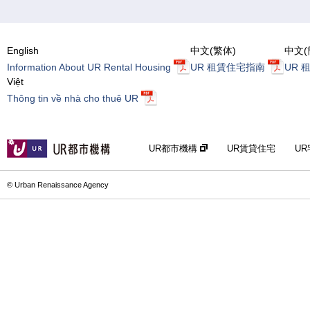
English
中文(繁体)
中文(
Information About UR Rental Housing
UR 租賃住宅指南
UR 
Việt
Thông tin về nhà cho thuê UR
UR都市機構
UR賃貸住宅
U
© Urban Renaissance Agency