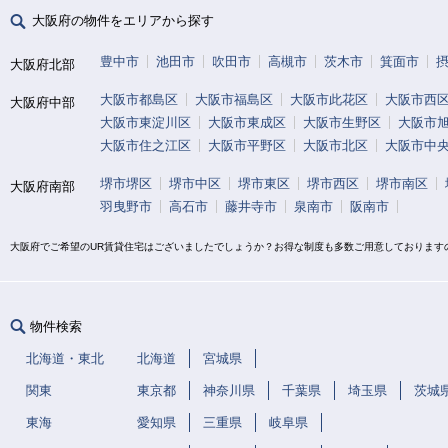
大阪府の物件をエリアから探す
豊中市
池田市
吹田市
高槻市
茨木市
箕面市
大阪府北部
大阪市都島区
大阪市福島区
大阪市此花区
大阪市西
大阪府中部
大阪市東淀川区
大阪市東成区
大阪市生野区
大阪市
大阪市住之江区
大阪市平野区
大阪市北区
大阪市中
堺市堺区
堺市中区
堺市東区
堺市西区
堺市南区
大阪府南部
羽曳野市
高石市
藤井寺市
泉南市
阪南市
大阪府でご希望のUR賃貸住宅はございましたでしょうか？お得な制度も多数ご用意しております
物件検索
北海道・東北
北海道
宮城県
関東
東京都
神奈川県
千葉県
埼玉県
茨城
東海
愛知県
三重県
岐阜県