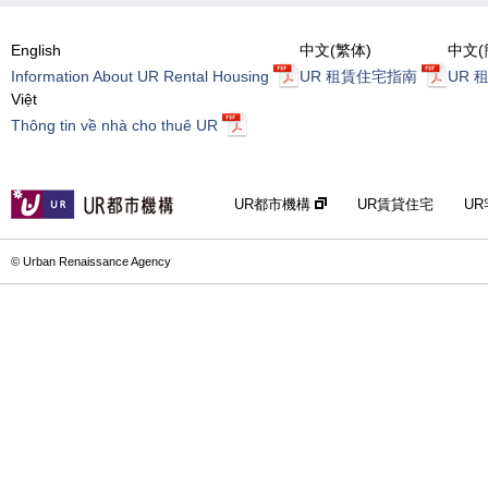
English
中文(繁体)
中文(
Information About UR Rental Housing
UR 租賃住宅指南
UR 
Việt
Thông tin về nhà cho thuê UR
UR都市機構
UR賃貸住宅
U
© Urban Renaissance Agency