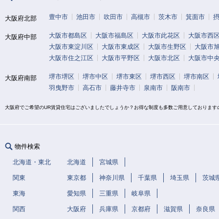
豊中市
池田市
吹田市
高槻市
茨木市
箕面市
大阪府北部
大阪市都島区
大阪市福島区
大阪市此花区
大阪市西
大阪府中部
大阪市東淀川区
大阪市東成区
大阪市生野区
大阪市
大阪市住之江区
大阪市平野区
大阪市北区
大阪市中
堺市堺区
堺市中区
堺市東区
堺市西区
堺市南区
大阪府南部
羽曳野市
高石市
藤井寺市
泉南市
阪南市
大阪府でご希望のUR賃貸住宅はございましたでしょうか？お得な制度も多数ご用意しております
物件検索
北海道・東北
北海道
宮城県
関東
東京都
神奈川県
千葉県
埼玉県
茨城
東海
愛知県
三重県
岐阜県
関西
大阪府
兵庫県
京都府
滋賀県
奈良県