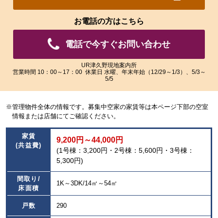
れ
れ
た
た
お電話の方はこちら
画
画
像
像
電話で今すぐお問い合わせ
を
を
ご
ご
覧
覧
UR津久野現地案内所
営業時間 10：00～17：00 休業日 水曜、年末年始（12/29～1/3）、5/3～
い
い
5/5
た
た
だ
だ
け
け
※管理物件全体の情報です。募集中空家の家賃等は本ページ下部の空室
ま
ま
情報または店舗にてご確認ください。
す。
す。
家賃
9,200円～44,000円
(共益費)
(1号棟：3,200円・2号棟：5,600円・3号棟：
5,300円)
間取り/
1K～3DK/14㎡～54㎡
床面積
戸数
290