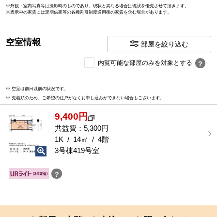
※外観・室内写真等は撮影時のものであり、現状と異なる場合は現状を優先させて頂きます。
※表示中の家賃には定期借家等の各種割引制度適用後の家賃を含む場合があります。
空室情報
部屋を絞り込む
内
内覧可能な部屋のみを対象とする
？
覧
可
※ 空室は前日以前の状況です。
能
※ 先着順のため、ご希望の住戸がなくお申し込みができない場合もございます。
な
部
9,400円
屋
を
共益費：5,300円
選
1K / 14㎡ / 4階
択
3号棟419号室
す
る
？