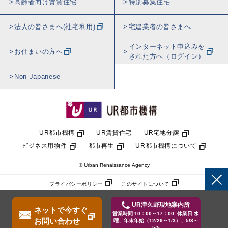
高齢者向け賃貸住宅
特別募集住宅
法人の皆さまへ(社宅利用)
宅建業者の皆さまへ
インターネット申込みを
お住まいの方へ
された方へ（ログイン）
Non Japanese
UR都市機構
UR賃貸住宅
UR宅地分譲
ビジネス用物件
都市再生
UR都市機構について
© Urban Renaissance Agency
プライバシーポリシー
このサイトについて
UR津久野現地案内所
ネットで今すぐ
営業時間 10：00～17：00 休業日 水
お問い合わせ
曜、年末年始（12/29～1/3）、5/3～
5/5