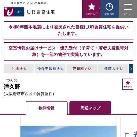
0
お気に入り
閲覧履歴
メニュー
令和8年熊本地震により被災された皆様にUR賃貸住宅を提供い
たします。
空室情報お届けサービス・優先受付（子育て・若者夫婦世帯対
象）を一部の物件で実施しています。
つくの
お
津久野
気
に
(大阪府堺市西区の賃貸物件)
入
り
物件情報
周辺マップ