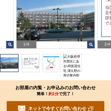
1/4
2/4
画
画
像
像
を
を
ク
ク
リ
リ
ッ
ッ
ク
ク
す
す
お部屋の内覧・お申込みのお問い合わせ
る
る
簡単！
約1分
で完了！
と、
と、
拡
拡
大
大
ネットで今すぐお問い合わせ
さ
さ